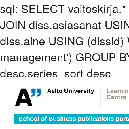
sql: SELECT vaitoskirja.*
JOIN diss.asiasanat USI
diss.aine USING (dissid)
management') GROUP BY
desc,series_sort desc
School of Business publications port