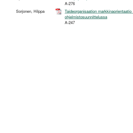
A-276
Sorjonen, Hilppa
Taideorganisaation markkinaorientaatio 
ohjelmistosuunnittelussa
A-247