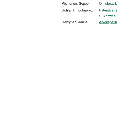
Pöyhönen, Seppo.
Omistajaoik
Uotila, Timo-Jaakko.
Patentti str
yrityksen st
Häyrynen, Janne
Arvopaperim