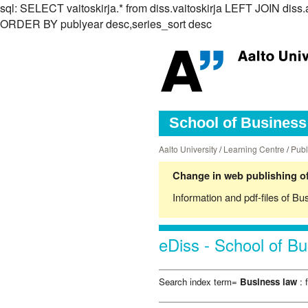
sql: SELECT vaitoskirja.* from diss.vaitoskirja LEFT JOIN di
ORDER BY publyear desc,series_sort desc
School of Business 
Aalto University
/
Learning Centre
/
Publ
Change in web publishing of
Information and pdf-files of Bu
eDiss - School of Bu
Search index term=
Business law
: 