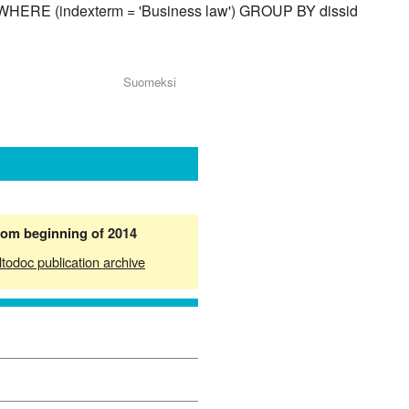
d) WHERE (indexterm = 'Business law') GROUP BY dissid
Suomeksi
from beginning of 2014
ltodoc publication archive