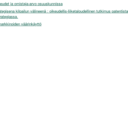
eudet ja omistaja-arvo osuuskunnissa
ategisena kilpailun välineenä : oikeudellis-liiketaloudellinen tutkimus patentis
rategiassa.
arkkinoiden väärinkäyttö