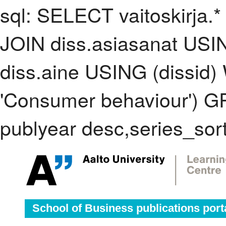
sql: SELECT vaitoskirja.*
JOIN diss.asiasanat USI
diss.aine USING (dissid
'Consumer behaviour') 
publyear desc,series_sor
School of Business publications port