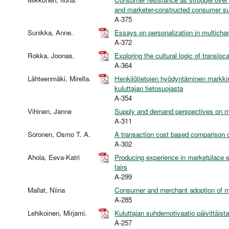
and marketer-constructed consumer sub
A-375
Sunikka, Anne.
Essays on personalization in multichan
A-372
Rokka, Joonas.
Exploring the cultural logic of transl
A-364
Lähteenmäki, Mirella.
Henkilötietojen hyödyntäminen markkino
kuluttajan tietosuojasta
A-354
Vihinen, Janne
Supply and demand perspectives on mo
A-311
Soronen, Osmo T. A.
A transaction cost based comparison 
A-302
Ahola, Eeva-Katri
Producing experience in marketplace e
fairs
A-299
Mallat, Niina
Consumer and merchant adoption of 
A-285
Lehikoinen, Mirjami.
Kuluttajan suhdemotivaatio päivittäistavar
A-257