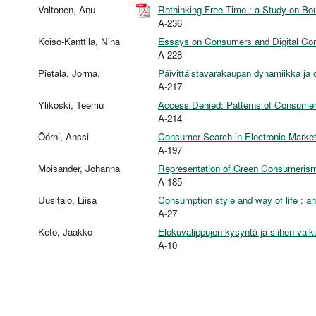
Valtonen, Anu
Rethinking Free Time : a Study on Bo
A-236
Koiso-Kanttila, Nina
Essays on Consumers and Digital Con
A-228
Pietala, Jorma.
Päivittäistavarakaupan dynamiikka ja
A-217
Ylikoski, Teemu
Access Denied: Patterns of Consumer I
A-214
Öörni, Anssi
Consumer Search in Electronic Marke
A-197
Moisander, Johanna
Representation of Green Consumerism:
A-185
Uusitalo, Liisa
Consumption style and way of life : an
A-27
Keto, Jaakko
Elokuvalippujen kysyntä ja siihen vai
A-10