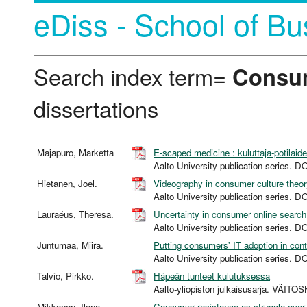
eDiss - School of Bu
Search index term=
Consum
dissertations
Majapuro, Marketta
E-scaped medicine : kuluttaja-potilaide
Aalto University publication serie
Hietanen, Joel.
Videography in consumer culture theor
Aalto University publication serie
Lauraéus, Theresa.
Uncertainty in consumer online searc
Aalto University publication serie
Juntumaa, Miira.
Putting consumers' IT adoption in cont
Aalto University publication serie
Talvio, Pirkko.
Häpeän tunteet kulutuksessa
Aalto-yliopiston julkaisusarja. VÄITO
Mikkonen, Ilona.
Consumer resistance as struggle over 