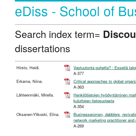
eDiss - School of Bu
Search index term=
Discou
dissertations
Hirsto, Heidi.
Vastuutonta puhetta? : Esseitä tal
A-377
Erkama, Niina.
Critical approaches to global organi
A-363
Lähteenmäki, Mirella.
Henkilötietojen hyödyntäminen markk
kuluttajan tietosuojasta
A-354
Oksanen-Ylikoski, Elina.
Businesswomen, dabblers, revivalis
network marketing practitioner and
A-269