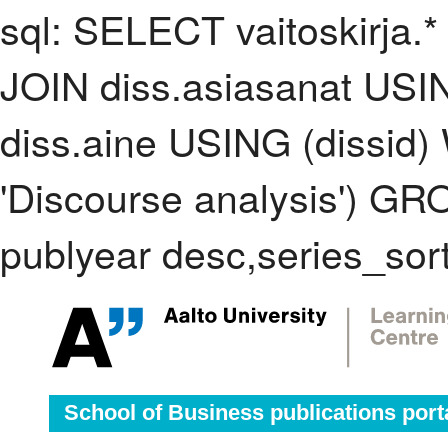
sql: SELECT vaitoskirja.*
JOIN diss.asiasanat USI
diss.aine USING (dissid
'Discourse analysis') G
publyear desc,series_sor
School of Business publications port