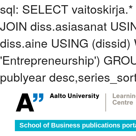
sql: SELECT vaitoskirja.*
JOIN diss.asiasanat USI
diss.aine USING (dissid
'Entrepreneurship') GR
publyear desc,series_sor
School of Business publications port