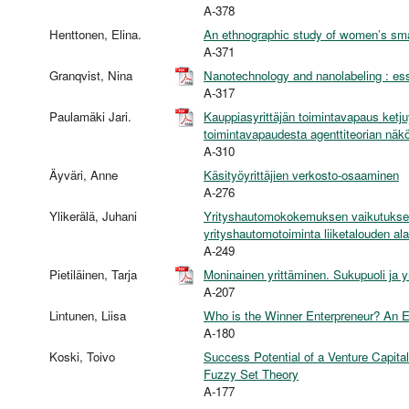
A-378
Henttonen, Elina.
An ethnographic study of women’s sma
A-371
Granqvist, Nina
Nanotechnology and nanolabeling : ess
A-317
Paulamäki Jari.
Kauppiasyrittäjän toimintavapaus ketj
toimintavapaudesta agenttiteorian nä
A-310
Äyväri, Anne
Käsityöyrittäjien verkosto-osaaminen
A-276
Ylikerälä, Juhani
Yrityshautomokokemuksen vaikutukset t
yrityshautomotoiminta liiketalouden a
A-249
Pietiläinen, Tarja
Moninainen yrittäminen. Sukupuoli ja yri
A-207
Lintunen, Liisa
Who is the Winner Enterpreneur? An E
A-180
Koski, Toivo
Success Potential of a Venture Capital
Fuzzy Set Theory
A-177