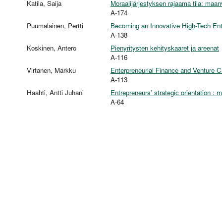
Katila, Saija
Moraalijärjestyksen rajaama tila: maanvi
A-174
Puumalainen, Pertti
Becoming an Innovative High-Tech Ent
A-138
Koskinen, Antero
Pienyritysten kehityskaaret ja areenat
A-116
Virtanen, Markku
Enterpreneurial Finance and Venture C
A-113
Haahti, Antti Juhani
Entrepreneurs' strategic orientation : 
A-64