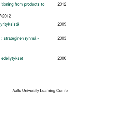
itioning from products to
2012
7/2012
yrityksistä
2009
 : strateginen ryhmä -
2003
 edellytykset
2000
Aalto University Learning Centre