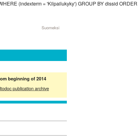
id) WHERE (indexterm = 'Kilpailukyky') GROUP BY dissid ORDER
Suomeksi
from beginning of 2014
ltodoc publication archive