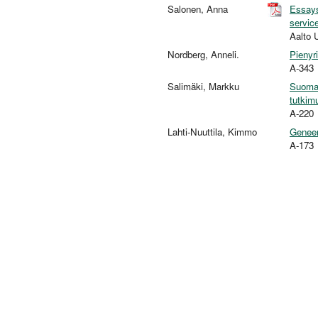
Salonen, Anna
Essays
servic
Aalto 
Nordberg, Anneli.
Pienyr
A-343
Salimäki, Markku
Suomal
tutkimu
A-220
Lahti-Nuuttila, Kimmo
Geneer
A-173