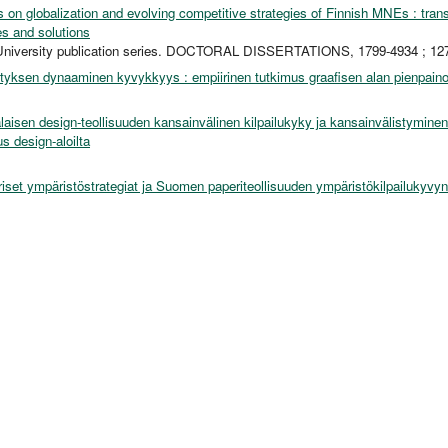
 on globalization and evolving competitive strategies of Finnish MNEs : trans
es and solutions
University publication series. DOCTORAL DISSERTATIONS, 1799-4934 ; 12
ityksen dynaaminen kyvykkyys : empiirinen tutkimus graafisen alan pienpaino
aisen design-teollisuuden kansainvälinen kilpailukyky ja kansainvälistyminen
s design-aloilta
iset ympäristöstrategiat ja Suomen paperiteollisuuden ympäristökilpailukyvyn