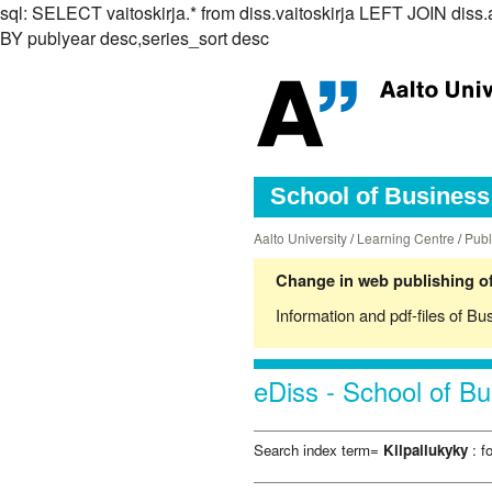
sql: SELECT vaitoskirja.* from diss.vaitoskirja LEFT JOIN d
BY publyear desc,series_sort desc
School of Business 
Aalto University
/
Learning Centre
/
Publ
Change in web publishing of
Information and pdf-files of Bu
eDiss - School of Bu
Search index term=
Kilpailukyky
: f