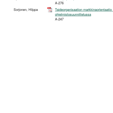
A-276
Sorjonen, Hilppa
Taideorganisaation markkinaorientaatio 
ohjelmistosuunnittelussa
A-247