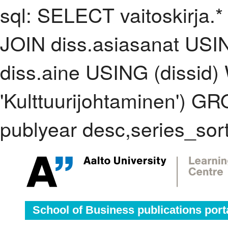
sql: SELECT vaitoskirja.*
JOIN diss.asiasanat USI
diss.aine USING (dissid
'Kulttuurijohtaminen') 
publyear desc,series_sor
School of Business publications port