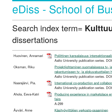
eDiss - School of Bu
Search index term=
Kulttu
dissertations
Huovinen, Annamari
Poliittinen kansalaisuus intersektionaali
Aalto University publication series
Oksman, Riku
Projektijohtaminen suomalaisessa tv- j
rakentumiseen tv- ja elokuvatuottajien 
Aalto University publication series
Naarajärvi, Pia.
International co-production and collabor
Aalto University publication series
Ahola, Eeva-Katri
Producing experience in marketplace en
fairs
A-299
Äyväri, Anne
Käsityöyrittäjien verkosto-osaaminen