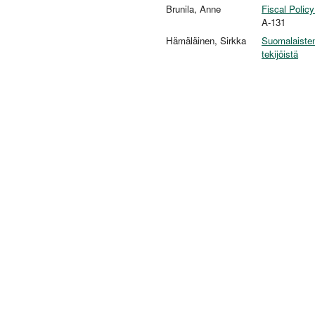
Brunila, Anne
Fiscal Polic
A-131
Hämäläinen, Sirkka
Suomalaisten
tekijöistä