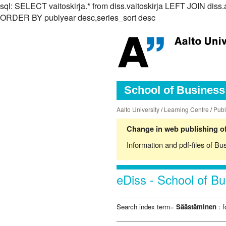
sql: SELECT vaitoskirja.* from diss.vaitoskirja LEFT JOIN d
ORDER BY publyear desc,series_sort desc
School of Business 
Aalto University
/
Learning Centre
/
Publ
Change in web publishing of
Information and pdf-files of Bu
eDiss - School of Bu
Search index term=
Säästäminen
: f