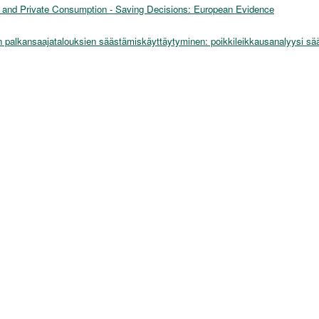
y and Private Consumption - Saving Decisions: European Evidence
 palkansaajatalouksien säästämiskäyttäytyminen: poikkileikkausanalyysi sä