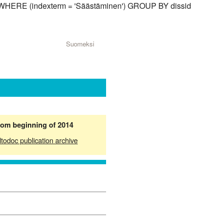
id) WHERE (indexterm = 'Säästäminen') GROUP BY dissid
Suomeksi
from beginning of 2014
ltodoc publication archive