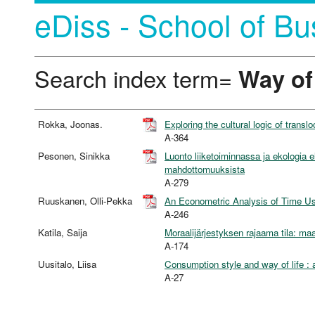
eDiss - School of Bu
Search index term=
Way of 
Rokka, Joonas.
Exploring the cultural logic of tran
A-364
Pesonen, Sinikka
Luonto liiketoiminnassa ja ekologia
mahdottomuuksista
A-279
Ruuskanen, Olli-Pekka
An Econometric Analysis of Time Us
A-246
Katila, Saija
Moraalijärjestyksen rajaama tila: maan
A-174
Uusitalo, Liisa
Consumption style and way of life : 
A-27