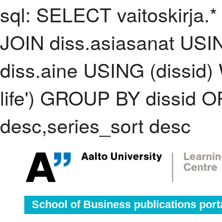
sql: SELECT vaitoskirja.*
JOIN diss.asiasanat USI
diss.aine USING (dissid
life') GROUP BY dissid 
desc,series_sort desc
School of Business publications port