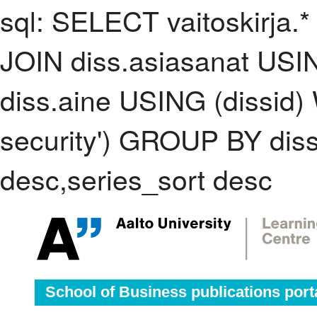
sql: SELECT vaitoskirja.*
JOIN diss.asiasanat USI
diss.aine USING (dissid)
security') GROUP BY dis
desc,series_sort desc
School of Business publications port