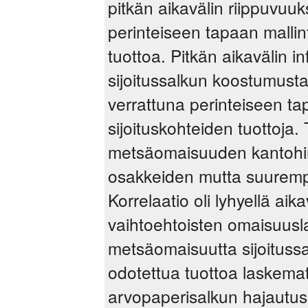
pitkän aikavälin riippuvuuks
perinteiseen tapaan mallin
tuottoa. Pitkän aikavälin 
sijoitussalkun koostumust
verrattuna perinteiseen ta
sijoituskohteiden tuottoja.
metsäomaisuuden kantohinta
osakkeiden mutta suurempi 
Korrelaatio oli lyhyellä ai
vaihtoehtoisten omaisuusla
metsäomaisuutta sijoituss
odotettua tuottoa laskem
arvopaperisalkun hajautu