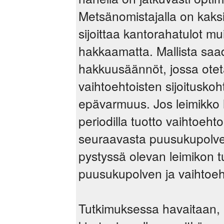
Metsänomistajalla on kaksi
sijoittaa kantorahatulot mui
hakkaamatta. Mallista saa
hakkuusäännöt, jossa otet
vaihtoehtoisten sijoitusko
epävarmuus. Jos leimikko 
periodilla tuotto vaihtoeht
seuraavasta puusukupolve
pystyssä olevan leimikon 
puusukupolven ja vaihtoeht
Tutkimuksessa havaitaan,