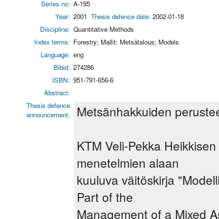
Series no:
A-195
Year:
2001
Thesis defence date:
2002-01-18
Discipline:
Quantitative Methods
Index terms:
Forestry; Mallit; Metsätalous; Models
Language:
eng
Bibid:
274286
ISBN:
951-791-656-6
Abstract:
Thesis defence
Metsänhakkuiden perusteen
announcement:
KTM Veli-Pekka Heikkisen T
menetelmien alaan
kuuluva väitöskirja "Model
Part of the
Management of a Mixed Ass