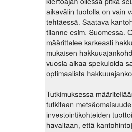
kiertoajan ollessa pitkä 
aikavälin tuotolla on vain
tehtäessä. Saatava kantohi
tilanne esim. Suomessa. O
määrittelee karkeasti hak
mukaisen hakkuuajankohdan
vuosia aikaa spekuloida s
optimaalista hakkuuajanko
Tutkimuksessa määritellää
tutkitaan metsäomaisuuden
investointikohteiden tuot
havaitaan, että kantohintoj