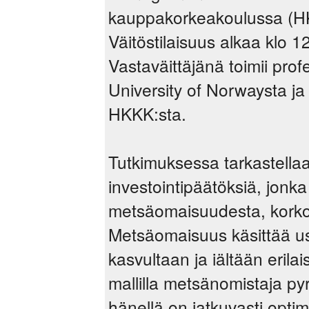
kauppakorkeakoulussa (HK
Väitöstilaisuus alkaa klo 
Vastaväittäjänä toimii prof
University of Norwaysta j
HKKK:sta.
Tutkimuksessa tarkastellaa
investointipäätöksiä, jonka
metsäomaisuudesta, korko-
Metsäomaisuus käsittää us
kasvultaan ja iältään erila
mallilla metsänomistaja py
hänellä on jatkuvasti optim