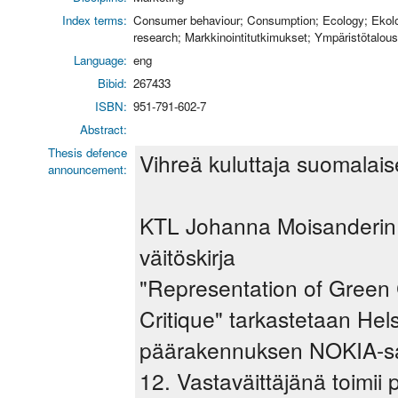
Index terms:
Consumer behaviour; Consumption; Ecology; Ekolog
research; Markkinointitutkimukset; Ympäristötalous
Language:
eng
Bibid:
267433
ISBN:
951-791-602-7
Abstract:
Thesis defence
Vihreä kuluttaja suomalai
announcement:
KTL Johanna Moisanderin k
väitöskirja
"Representation of Green 
Critique" tarkastetaan He
päärakennuksen NOKIA-sal
12. Vastaväittäjänä toimi