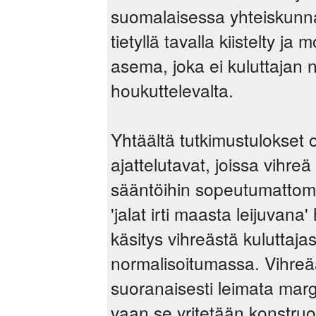
suomalaisessa yhteiskunnas
tietyllä tavalla kiistelty ja
asema, joka ei kuluttajan 
houkuttelevalta.
Yhtäältä tutkimustulokset o
ajattelutavat, joissa vihr
sääntöihin sopeutumattoman
'jalat irti maasta leijuvan
käsitys vihreästä kuluttaja
normalisoitumassa. Vihreää
suoranaisesti leimata marg
vaan se yritetään konstruo