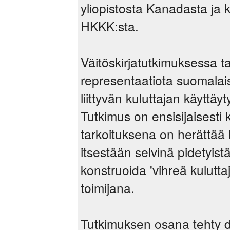
yliopistosta Kanadasta ja 
HKKK:sta.
Väitöskirjatutkimuksessa ta
representaatiota suomalai
liittyvän kuluttajan käyttä
Tutkimus on ensisijaisesti 
tarkoituksena on herättää kr
itsestään selvinä pidetyistä
konstruoida 'vihreä kulutta
toimijana.
Tutkimuksen osana tehty di