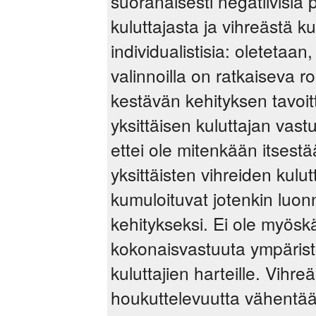
suoranaisesti negatiivisia p
kuluttajasta ja vihreästä k
individualistisia: oletetaan,
valinnoilla on ratkaiseva r
kestävän kehityksen tavoi
yksittäisen kuluttajan vast
ettei ole mitenkään itsestää
yksittäisten vihreiden kulut
kumuloituvat jotenkin luon
kehitykseksi. Ei ole myösk
kokonaisvastuuta ympärist
kuluttajien harteille. Vihr
houkuttelevuutta vähentää