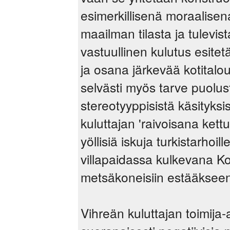
esimerkillisenä moraalisen
maailman tilasta ja tulevis
vastuullinen kulutus esite
ja osana järkevää kotitalo
selvästi myös tarve puolus
stereotyyppisistä käsityksis
kuluttajan 'raivoisana kettu
yöllisiä iskuja turkistarhoi
villapaidassa kulkevana Koij
metsäkoneisiin estääkseen
Vihreän kuluttajan toimija