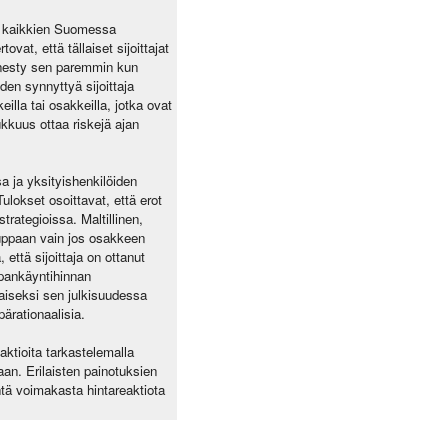
la kaikkien Suomessa
at, että tällaiset sijoittajat
enesty sen paremmin kun
den synnyttyä sijoittaja
eilla tai osakkeilla, jotka ovat
ukkuus ottaa riskejä ajan
sa ja yksityishenkilöiden
lokset osoittavat, että erot
trategioissa. Maltillinen,
auppaan vain jos osakkeen
 että sijoittaja on ottanut
pankäyntihinnan
aiseksi sen julkisuudessa
ärationaalisia.
aktioita tarkastelemalla
aan. Erilaisten painotuksien
yhtä voimakasta hintareaktiota