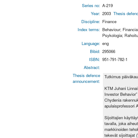
Series no:
A-219
Year:
2003
Thesis defenc
Discipline:
Finance
Index terms:
Behaviour; Financi
Psykologia; Rahoitu
Language:
eng
Bibid:
295066
ISBN:
951-791-782-1
Abstract:
Thesis defence
Tutkimus päiväkaupp
announcement:
KTM Juhani Linnain
Investor Behavior”
Chydenia rakennuk
apulaisprofessori
Sijoittajien käyttä
tavalla, joka aihe
markkinoiden tehok
tekevät sijoittajat