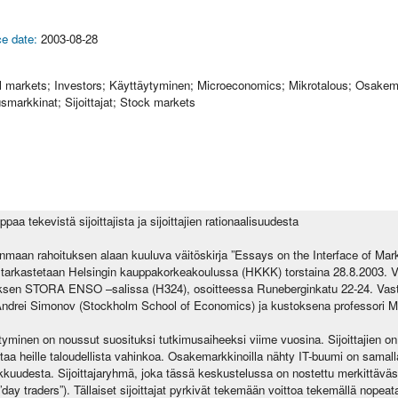
e date:
2003-08-28
al markets; Investors; Käyttäytyminen; Microeconomics; Mikrotalous; Osakem
smarkkinat; Sijoittajat; Stock markets
aa tekevistä sijoittajista ja sijoittajien rationaalisuudesta
maan rahoituksen alaan kuuluva väitöskirja ”Essays on the Interface of Mar
 tarkastetaan Helsingin kauppakorkeakoulussa (HKKK) torstaina 28.8.2003. Vä
sen STORA ENSO –salissa (H324), osoitteessa Runeberginkatu 22-24. Vastav
 Andrei Simonov (Stockholm School of Economics) ja kustoksena professori M
ytyminen on noussut suosituksi tutkimusaiheeksi viime vuosina. Sijoittajien on
uttaa heille taloudellista vahinkoa. Osakemarkkinoilla nähty IT-buumi on sama
kuudesta. Sijoittajaryhmä, joka tässä keskustelussa on nostettu merkittäväst
 (”day traders”). Tällaiset sijoittajat pyrkivät tekemään voittoa tekemällä nope