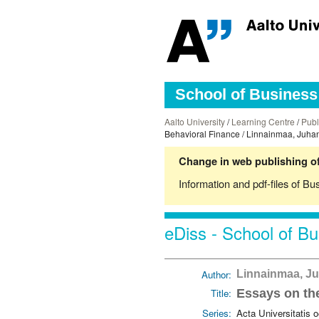
School of Business 
Aalto University
/
Learning Centre
/
Publ
Behavioral Finance / Linnainmaa, Juha
Change in web publishing of
Information and pdf-files of Bu
eDiss - School of Bu
Author:
Linnainmaa, J
Title:
Essays on the
Series:
Acta Universitatis