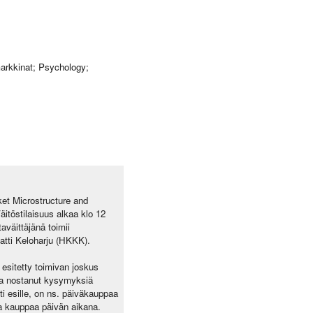
arkkinat; Psychology;
ket Microstructure and
itöstilaisuus alkaa klo 12
äittäjänä toimii
atti Keloharju (HKKK).
 esitetty toimivan joskus
lla nostanut kysymyksiä
i esille, on ns. päiväkauppaa
ata kauppaa päivän aikana.