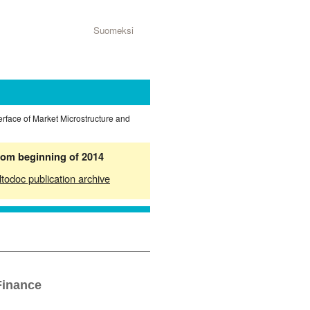
Suomeksi
erface of Market Microstructure and
from beginning of 2014
ltodoc publication archive
Finance