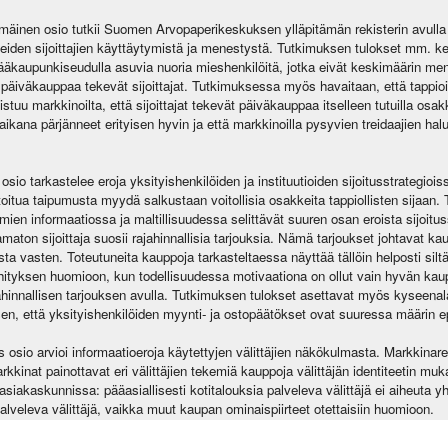
mmäinen osio tutkii Suomen Arvopaperikeskuksen ylläpitämän rekisterin avul
den sijoittajien käyttäytymistä ja menestystä. Tutkimuksen tulokset mm. kertov
ääkaupunkiseudulla asuvia nuoria mieshenkilöitä, jotka eivät keskimäärin m
 päiväkauppaa tekevät sijoittajat. Tutkimuksessa myös havaitaan, että tappioi
stuu markkinoilta, että sijoittajat tekevät päiväkauppaa itselleen tutuilla osakk
aikana pärjänneet erityisen hyvin ja että markkinoilla pysyvien treidaajien hal
 osio tarkastelee eroja yksityishenkilöiden ja instituutioiden sijoitusstrategiois
tua taipumusta myydä salkustaan voitollisia osakkeita tappiollisten sijaan. Tu
hmien informaatiossa ja maltillisuudessa selittävät suuren osan eroista sijoituss
maton sijoittaja suosii rajahinnallisia tarjouksia. Nämä tarjoukset johtavat k
usta vasten. Toteutuneita kauppoja tarkasteltaessa näyttää tällöin helposti siltä,
ityksen huomioon, kun todellisuudessa motivaationa on ollut vain hyvän kau
hinnallisen tarjouksen avulla. Tutkimuksen tulokset asettavat myös kyseenal
n, että yksityishenkilöiden myynti- ja ostopäätökset ovat suuressa määrin ep
 osio arvioi informaatioeroja käytettyjen välittäjien näkökulmasta. Markkinare
rkkinat painottavat eri välittäjien tekemiä kauppoja välittäjän identiteetin muk
 asiakaskunnissa: pääasiallisesti kotitalouksia palveleva välittäjä ei aiheuta 
 palveleva välittäjä, vaikka muut kaupan ominaispiirteet otettaisiin huomioon.