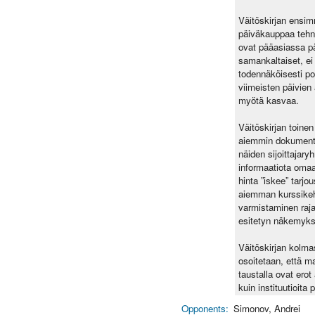
Väitöskirjan ensi
päiväkauppaa tehnei
ovat pääasiassa p
samankaltaiset, ei
todennäköisesti poi
viimeisten päivien 
myötä kasvaa.
Väitöskirjan toinen
aiemmin dokumentoi
näiden sijoittajary
informaatiota omaa
hinta ”iskee” tarjo
aiemman kurssikeh
varmistaminen raja
esitetyn näkemykse
Väitöskirjan kolmas
osoitetaan, että ma
taustalla ovat erot
kuin instituutioita
Opponents:
Simonov, Andrei