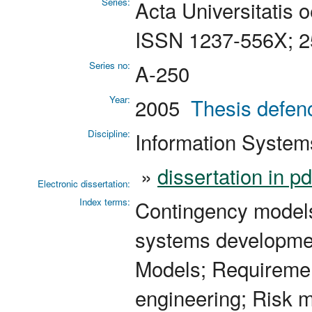
Series:
Acta Universitatis 
ISSN 1237-556X; 2
Series no:
A-250
Year:
2005
Thesis defen
Discipline:
Information System
»
dissertation in p
Electronic dissertation:
Index terms:
Contingency models
systems development
Models; Requiremen
engineering; Risk 