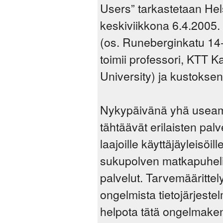
Users” tarkastetaan He
keskiviikkona 6.4.2005.
(os. Runeberginkatu 14-
toimii professori, KTT 
University) ja kustokse
Nykypäivänä yhä useamm
tähtäävät erilaisten palv
laajoille käyttäjäyleisö
sukupolven matkapuhelinp
palvelut. Tarvemäärittel
ongelmista tietojärjeste
helpota tätä ongelmake