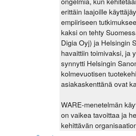
ongelmia, kun kehitetään 
erittäin laajoille käyttä
empiiriseen tutkimukse
kaksi on tehty Suomess
Digia Oyj) ja Helsingi
havaittiin toimivaksi, ja
synnytti Helsingin Sanom
kolmevuotisen tuotekehi
asiakaskenttänä ovat kai
WARE-menetelmän käyttöä 
on vaikea tavoittaa ja he
kehittävän organisaation