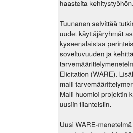
haasteita kehitystyöhön
Tuunanen selvittää tutk
uudet käyttäjäryhmät ase
kyseenalaistaa perintei
soveltuvuuden ja kehit
tarvemäärittelymenete
Elicitation (WARE). Lis
malli tarvemäärittelymen
Malli huomioi projektin
uusiin tilanteisiin.
Uusi WARE-menetelmä rat