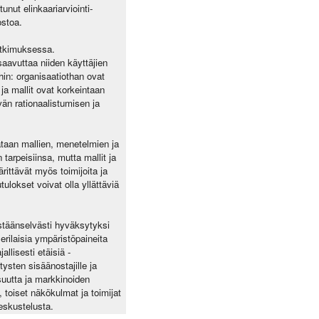
nut elinkaariarviointi-
ostoa.
tutkimuksessa.
 saavuttaa niiden käyttäjien
ihin: organisaatiothan ovat
ja mallit ovat korkeintaan
vän rationaalistumisen ja
ataan mallien, menetelmien ja
tarpeisiinsa, mutta mallit ja
rittävät myös toimijoita ja
ulokset voivat olla yllättäviä
stäänselvästi hyväksytyksi
erilaisia ympäristöpaineita
allisesti etäisiä -
ysten sisäänostajille ja
isuutta ja markkinoiden
 toiset näkökulmat ja toimijat
keskustelusta.