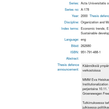
Series:
Acta Universitatis
Series no:
A-178
Year:
2000
Thesis defenc
Discipline:
Organization and 
Index terms:
Economic trends; E
Sustainable develop
Language:
eng
Bibid:
262680
ISBN:
951-791-488-1
Abstract:
Thesis defence
Käännöksiä ympäris
announcement:
verkostoissa
MMM Eva Heiskasen 
Institutionalizati
perjantaina 10.11.
Groenewegen Free 
Tutkimuksessa tark
julkisessa politii