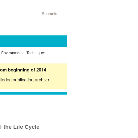
Suomeksi
an Environmental Technique:
from beginning of 2014
ltodoc publication archive
f the Life Cycle