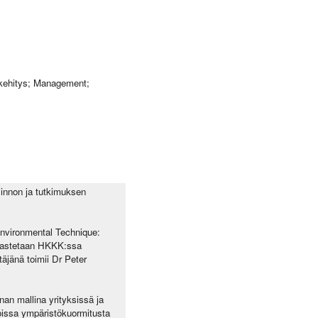
kehitys; Management;
linnon ja tutkimuksen
Environmental Technique:
arkastetaan HKKK:ssa
äjänä toimii Dr Peter
an mallina yrityksissä ja
joissa ympäristökuormitusta