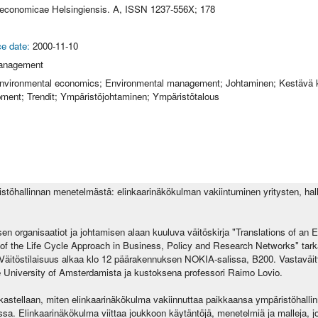
 oeconomicae Helsingiensis. A, ISSN 1237-556X; 178
e date:
2000-11-10
Management
nvironmental economics; Environmental management; Johtaminen; Kestävä 
ment; Trendit; Ympäristöjohtaminen; Ympäristötalous
töhallinnan menetelmästä: elinkaarinäkökulman vakiintuminen yritysten, hal
organisaatiot ja johtamisen alaan kuuluva väitöskirja "Translations of an 
on of the Life Cycle Approach in Business, Policy and Research Networks" t
 Väitöstilaisuus alkaa klo 12 päärakennuksen NOKIA-salissa, B200. Vastaväitt
University of Amsterdamista ja kustoksena professori Raimo Lovio.
astellaan, miten elinkaarinäkökulma vakiinnuttaa paikkaansa ympäristöhallinn
kassa. Elinkaarinäkökulma viittaa joukkoon käytäntöjä, menetelmiä ja malleja, 