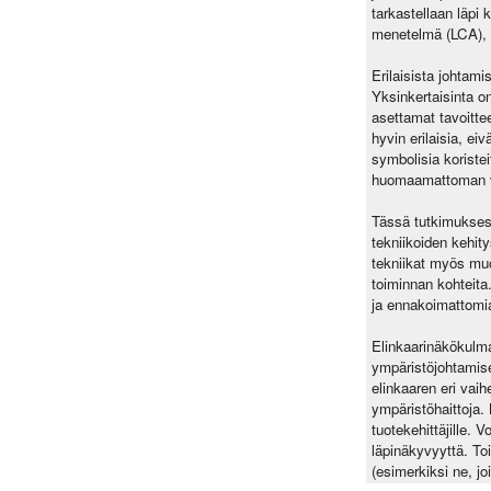
tarkastellaan läpi
menetelmä (LCA), m
Erilaisista johtam
Yksinkertaisinta on
asettamat tavoittee
hyvin erilaisia, ei
symbolisia koristei
huomaamattoman va
Tässä tutkimuksess
tekniikoiden kehity
tekniikat myös muok
toiminnan kohteita.
ja ennakoimattomi
Elinkaarinäkökulma
ympäristöjohtamisen
elinkaaren eri vaih
ympäristöhaittoja.
tuotekehittäjille. 
läpinäkyvyyttä. Toi
(esimerkiksi ne, jo