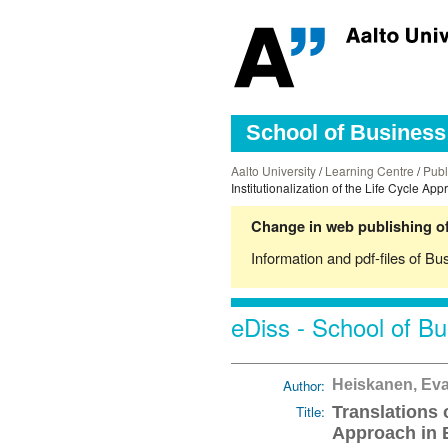
School of Business 
Aalto University
/
Learning Centre
/
Publ
Institutionalization of the Life Cycle 
Change in web publishing of
Information and pdf-files of Bu
eDiss - School of Bu
Author:
Heiskanen, Ev
Title:
Translations 
Approach in 