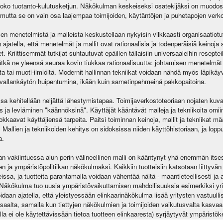
 koko tuotanto-kulutusketjun. Näkökulman keskeiseksi osatekijäksi on muodostu
utta se on vain osa laajempaa toimijoiden, käytäntöjen ja puhetapojen verk
isen menetelmistä ja malleista keskustellaan nykyisin vilkkaasti organisaatio
 ajatella, että menetelmät ja mallit ovat rationaalisia ja todenperäisiä keinoja
t. Kriittisemmät tutkijat suhtautuvat epäillen tällaisiin universaaleihin resepte
vätkä ne yleensä seuraa kovin tiukkaa rationaalisuutta: johtamisen menetelmät 
ta tai muoti-ilmiöitä. Modernit hallinnan tekniikat voidaan nähdä myös läpikäy
llankäytön huipentumina, ikään kuin sametinpehmeinä pakkopaitoina.
a kehitellään neljättä lähestymistapaa. Toimijaverkostoteoriaan nojaten kuv
s ja leviäminen "käännöksinä". Käyttäjät kääntävät malleja ja tekniikoita omiin 
kaavat käyttäjiensä tarpeita. Paitsi toiminnan keinoja, mallit ja tekniikat mää
 Mallien ja tekniikoiden kehitys on sidoksissa niiden käyttöhistoriaan, ja lopput
a.
n vakiintuessa alun perin välineellinen malli on kääntynyt yhä enemmän itse
 ja ympäristöpolitiikan näkökulmaksi. Kaikkiin tuotteisiin katsotaan liittyvän 
eissa, ja tuotteita parantamalla voidaan vähentää näitä - maantieteellisesti ja aj
 Näkökulma tuo uusia ympäristövaikuttamisen mahdollisuuksia esimerkiksi yrit
Voidaan ajatella, että yleistyessään elinkaarinäkökulma lisää yritysten vastuull
saalta, samalla kun tiettyjen näkökulmien ja toimijoiden vaikutusvalta kasvaa,
illa ei ole käytettävissään tietoa tuotteen elinkaaresta) syrjäytyvät ympäristö