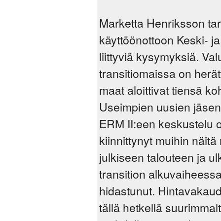
Marketta Henriksson tar
käyttöönottoon Keski- 
liittyviä kysymyksiä. Va
transitiomaissa on herät
maat aloittivat tiensä k
Useimpien uusien jäsenm
ERM II:een keskustelu on
kiinnittynyt muihin näitä 
julkiseen talouteen ja ul
transition alkuvaiheessa
hidastunut. Hintavakaude
tällä hetkellä suurimmal