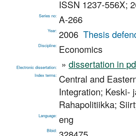
ISSN 1237-556X; 2
Series no:
A-266
Year:
2006
Thesis defen
Discipline:
Economics
»
dissertation in p
Electronic dissertation:
Index terms:
Central and Eastern
Integration; Keski- 
Rahapolitiikka; Sii
Language:
eng
Bibid:
328475