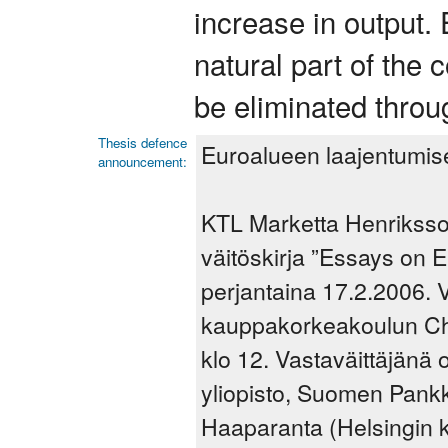
increase in output.
natural part of the
be eliminated throug
Thesis defence
Euroalueen laajentumisee
announcement:
KTL Marketta Henriksso
väitöskirja ”Essays on 
perjantaina 17.2.2006. V
kauppakorkeakoulun Ch
klo 12. Vastaväittäjänä 
yliopisto, Suomen Pankki
Haaparanta (Helsingin 