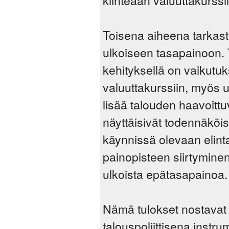
Toisena aiheena tarkast
ulkoiseen tasapainoon. T
kehityksellä on vaikutuk
valuuttakurssiin, myös 
lisää talouden haavoitt
näyttäisivät todennäköise
käynnissä olevaan elint
painopisteen siirtyminen
ulkoista epätasapainoa.
Nämä tulokset nostavat e
talouspoliittisena inst