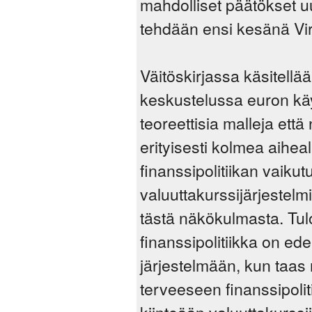
mahdolliset päätökset 
tehdään ensi kesänä Viro
Väitöskirjassa käsitellää
keskustelussa euron kä
teoreettisia malleja että
erityisesti kolmea aihea
finanssipolitiikan vaikut
valuuttakurssijärjestelm
tästä näkökulmasta. Tulo
finanssipolitiikka on ede
järjestelmään, kun taas
terveeseen finanssipolit
kiinteään valuuttakurssii