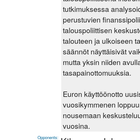
tutkimuksessa analysoi
perustuvien finanssipoli
talouspoliittisen keskus
talouteen ja ulkoiseen
säännöt näyttäisivät vaik
mutta yksin niiden avull
tasapainottomuuksia.
Euron käyttöönotto uus
vuosikymmenen loppuun
nousemaan keskusteluun
vuosina.
Opponents: