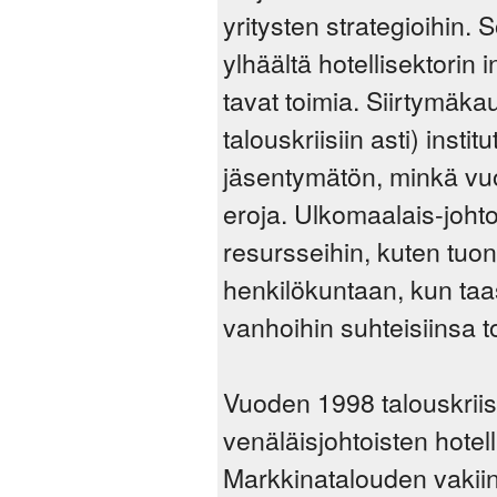
yritysten strategioihin.
ylhäältä hotellisektorin 
tavat toimia. Siirtymäk
talouskriisiin asti) insti
jäsentymätön, minkä vuok
eroja. Ulkomaalais-johtoi
resursseihin, kuten tuon
henkilökuntaan, kun taas
vanhoihin suhteisiinsa t
Vuoden 1998 talouskriis
venäläisjohtoisten hotell
Markkinatalouden vakiin