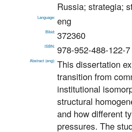
Russia; strategia; s
Language:
eng
Bibid:
372360
ISBN:
978-952-488-122-7
Abstract (eng):
This dissertation e
transition from co
institutional isomo
structural homogenei
and how different t
pressures. The stu