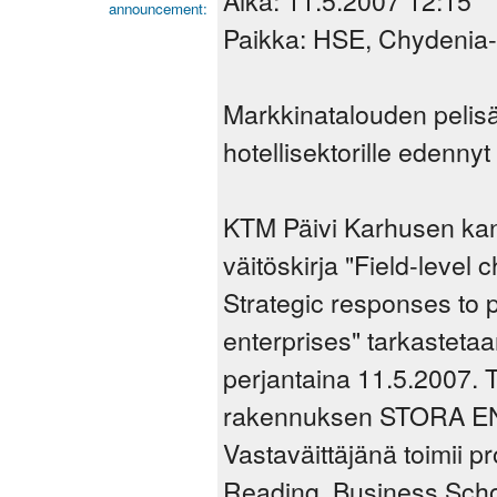
announcement:
Paikka: HSE, Chydenia
Markkinatalouden pelisä
hotellisektorille edennyt
KTM Päivi Karhusen kans
väitöskirja "Field-level 
Strategic responses to p
enterprises" tarkastet
perjantaina 11.5.2007. 
rakennuksen STORA ENS
Vastaväittäjänä toimii p
Reading, Business Schoo