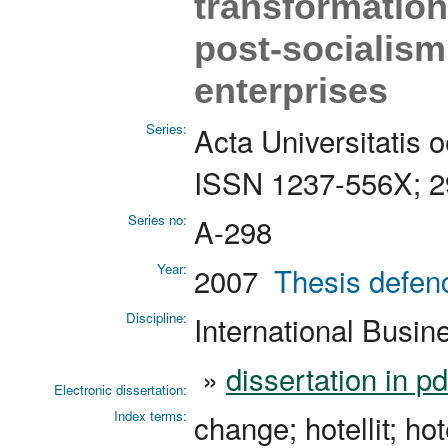
transformation
post-socialism
enterprises
Series:
Acta Universitatis 
ISSN 1237-556X; 2
Series no:
A-298
Year:
2007
Thesis defen
Discipline:
International Busin
»
dissertation in p
Electronic dissertation:
Index terms:
change; hotellit; h