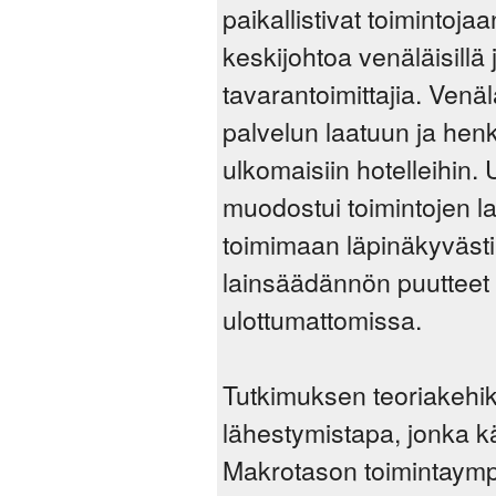
paikallistivat toimintoj
keskijohtoa venäläisillä 
tavarantoimittajia. Venäl
palvelun laatuun ja hen
ulkomaisiin hotelleihin. 
muodostui toimintojen lai
toimimaan läpinäkyvästi
lainsäädännön puutteet s
ulottumattomissa.
Tutkimuksen teoriakehik
lähestymistapa, jonka käs
Makrotason toimintaymp