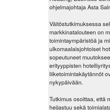
ohjelmajohtaja Asta Sal
Väitöstutkimuksessa selv
markkinatalouteen on muu
toimintaympäristöä ja mit
ulkomaalaisjohtoiset hote
sopeutuneet muutokseen.
erityyppisten hotelliyri
liiketoimintakäytännöt ov
nykypäivään.
Tutkimus osoittaa, että
heijastuu sekä toimialat