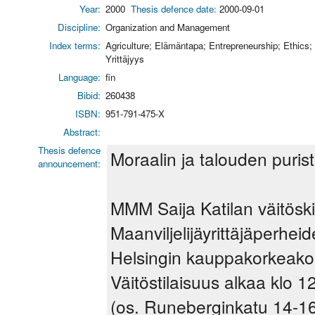
Year:
2000
Thesis defence date:
2000-09-01
Discipline:
Organization and Management
Index terms:
Agriculture; Elämäntapa; Entrepreneurship; Ethics; 
Yrittäjyys
Language:
fin
Bibid:
260438
ISBN:
951-791-475-X
Abstract:
Thesis defence
Moraalin ja talouden puris
announcement:
MMM Saija Katilan väitöskir
Maanviljelijäyrittäjäperhei
Helsingin kauppakorkeakou
Väitöstilaisuus alkaa klo
(os. Runeberginkatu 14-16)