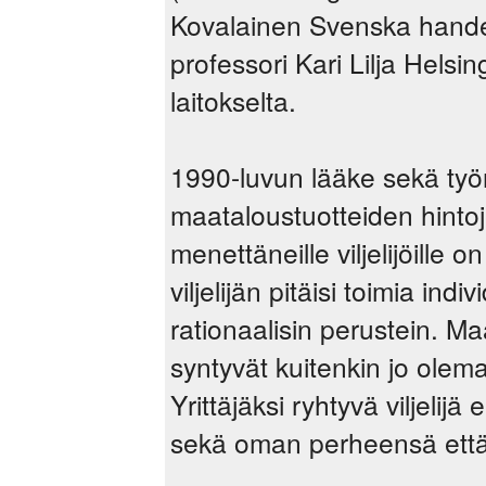
Kovalainen Svenska hande
professori Kari Lilja Hels
laitokselta.
1990-luvun lääke sekä työn
maataloustuotteiden hint
menettäneille viljelijöille o
viljelijän pitäisi toimia indiv
rationaalisin perustein. Maa
syntyvät kuitenkin jo olem
Yrittäjäksi ryhtyvä viljelijä
sekä oman perheensä että