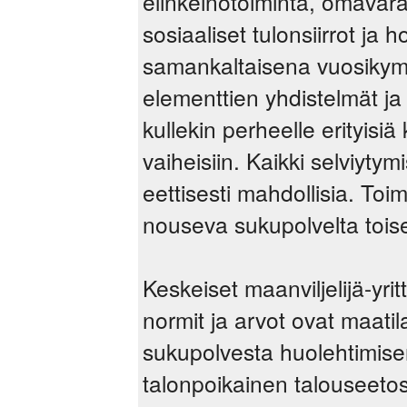
elinkeinotoiminta, omavara
sosiaaliset tulonsiirrot ja 
samankaltaisena vuosikymm
elementtien yhdistelmät ja
kullekin perheelle erityisi
vaiheisiin. Kaikki selviyty
eettisesti mahdollisia. Toim
nouseva sukupolvelta toisel
Keskeiset maanviljelijä-yri
normit ja arvot ovat maati
sukupolvesta huolehtimisen
talonpoikainen talouseetos