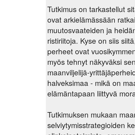
Tutkimus on tarkastellut sit
ovat arkielämässään ratkai
muutosvaateiden ja heidän 
ristiriitoja. Kyse on siis sii
perheet ovat vuosikymmen
myös tehnyt näkyväksi sen
maanviljelijä-yrittäjäperh
halveksimaa - mikä on maan
elämäntapaan liittyvä moraa
Tutkimuksen mukaan maanvi
selviytymisstrategioiden k