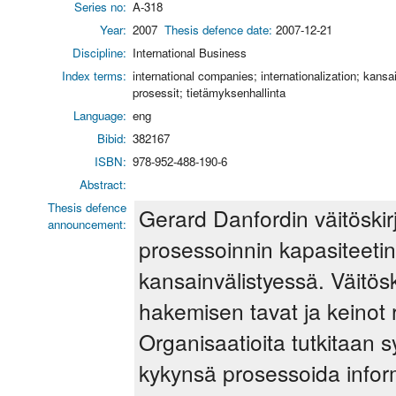
Series no:
A-318
Year:
2007
Thesis defence date:
2007-12-21
Discipline:
International Business
Index terms:
international companies; internationalization; kan
prosessit; tietämyksenhallinta
Language:
eng
Bibid:
382167
ISBN:
978-952-488-190-6
Abstract:
Thesis defence
Gerard Danfordin väitöskirj
announcement:
prosessoinnin kapasiteetin 
kansainvälistyessä. Väitös
hakemisen tavat ja keinot 
Organisaatioita tutkitaan 
kykynsä prosessoida inform