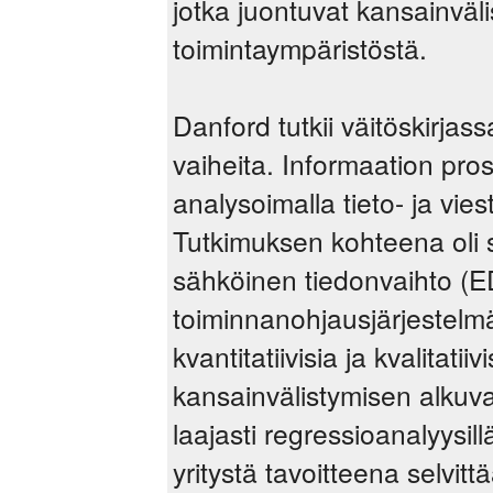
jotka juontuvat kansainväli
toimintaympäristöstä.
Danford tutkii väitöskirjas
vaiheita. Informaation pros
analysoimalla tieto- ja vie
Tutkimuksen kohteena oli sä
sähköinen tiedonvaihto (ED
toiminnanohjausjärjestelmä
kvantitatiivisia ja kvalitat
kansainvälistymisen alkuvaih
laajasti regressioanalyysill
yritystä tavoitteena selvit