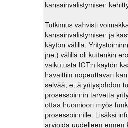
kansainvälistymisen kehit
Tutkimus vahvisti voimakka
kansainvälistymisen ja kasv
käytön välillä. Yritystoimin
jne.) välillä oli kuitenkin e
vaikutusta ICT:n käytön ka
havaittiin nopeuttavan kan
selvää, että yritysjohdon t
prosessoinnin tarvetta yrit
ottaa huomioon myös funkti
prosessoinnille. Lisäksi in
arvioida uudelleen ennen 