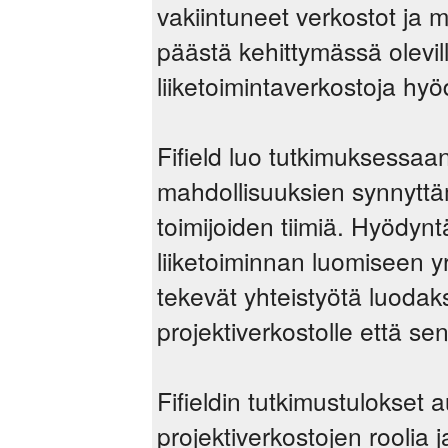
vakiintuneet verkostot ja m
päästä kehittymässä olevill
liiketoimintaverkostoja hy
Fifield luo tutkimuksessaa
mahdollisuuksien synnyttä
toimijoiden tiimiä. Hyödy
liiketoiminnan luomiseen yr
tekevät yhteistyötä luodak
projektiverkostolle että sen y
Fifieldin tutkimustulokset
projektiverkostojen roolia j