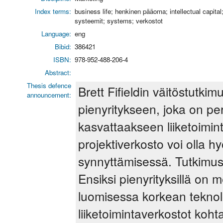
Index terms:
business life; henkinen pääoma; intellectual capital;
systeemit; systems; verkostot
Language:
eng
Bibid:
386421
ISBN:
978-952-488-206-4
Abstract:
Thesis defence
Brett Fifieldin väitöstutki
announcement:
pienyritykseen, joka on pe
kasvattaakseen liiketoimint
projektiverkosto voi olla h
synnyttämisessä. Tutkimu
Ensiksi pienyrityksillä on m
luomisessa korkean teknolo
liiketoimintaverkostot kohta