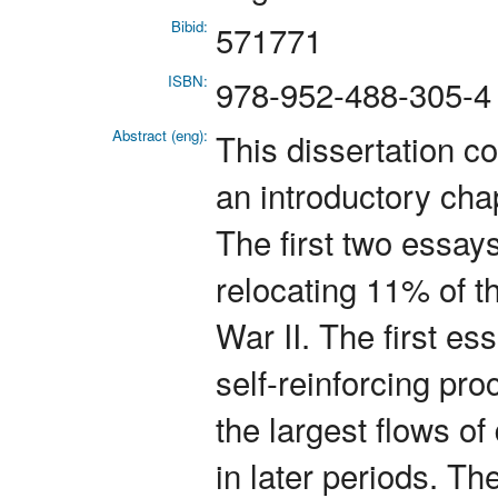
Bibid:
571771
ISBN:
978-952-488-305-4
Abstract (eng):
This dissertation c
an introductory cha
The first two essays
relocating 11% of t
War II. The first es
self-reinforcing pro
the largest flows o
in later periods. T