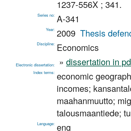
1237-556X ; 341.
Series no:
A-341
Year:
2009
Thesis defen
Discipline:
Economics
»
dissertation in p
Electronic dissertation:
Index terms:
economic geography
incomes; kansantalo
maahanmuutto; migr
talousmaantiede; tu
Language:
eng