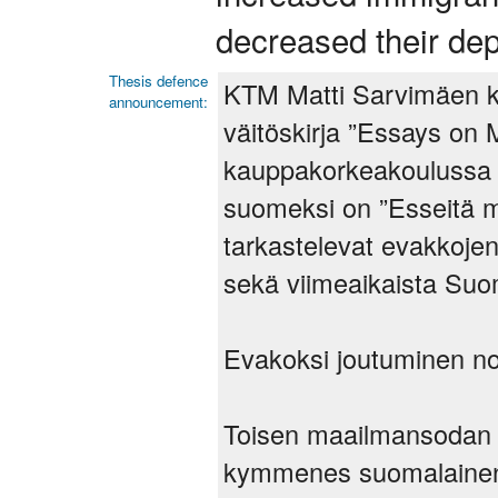
decreased their dep
Thesis defence
KTM Matti Sarvimäen k
announcement:
väitöskirja ”Essays on 
kauppakorkeakoulussa t
suomeksi on ”Esseitä mu
tarkastelevat evakkoje
sekä viimeaikaista Su
Evakoksi joutuminen nos
Toisen maailmansodan 
kymmenes suomalainen 