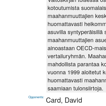
kotoutumista suomalaisi
maahanmuuttajien keskim
huomattavasti heikommat
asuvilla syntyperäisillä
maahanmuuttajien asu
ainoastaan OECD-maiss
vertailuryhmän. Maaha
mahdollista parantaa k
vuonna 1999 aloitetut 
huomattavasti maahanmu
saamiaan tulonsiirtoja.
Opponents:
Card, David