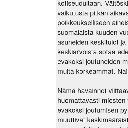
kotiseudultaan. Väitösk
vaikutusta pitkän aikavä
poikkeukselliseen ainei
suomalaista kuuden vuo
asuneiden keskitulot ja
keskiarvoista sotaa ed
evakoksi joutuneiden mi
muita korkeammat. Naist
Nämä havainnot viittaav
huomattavasti miesten t
evakoksi joutumisen py
muuttivat keskimääräis