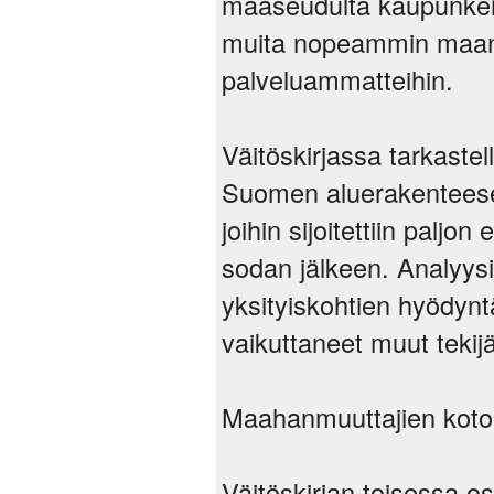
maaseudulta kaupunkeihi
muita nopeammin maanvil
palveluammatteihin.
Väitöskirjassa tarkaste
Suomen aluerakenteese
joihin sijoitettiin pal
sodan jälkeen. Analyysi
yksityiskohtien hyödyn
vaikuttaneet muut tekijä
Maahanmuuttajien kotou
Väitöskirjan toisessa 