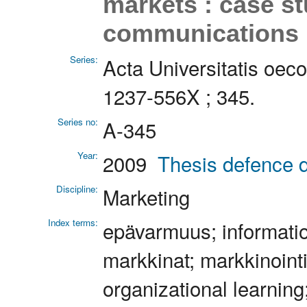
markets : case st
communications 
Series:
Acta Universitatis oec
1237-556X ; 345.
Series no:
A-345
Year:
2009
Thesis defence d
Discipline:
Marketing
Index terms:
epävarmuus; informatio
markkinat; markkinointi
organizational learning;