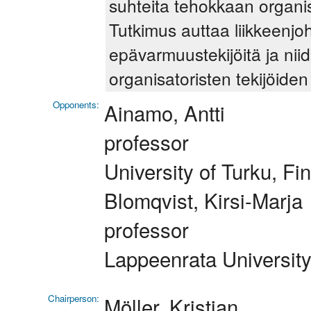
suhteita tehokkaan organi
Tutkimus auttaa liikkeenj
epävarmuustekijöitä ja nii
organisatoristen tekijöide
Opponents:
Ainamo, Antti
professor
University of Turku, Fi
Blomqvist, Kirsi-Marja
professor
Lappeenrata University
Chairperson:
Möller, Kristian