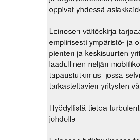
oppivat yhdessä asiakkai
Leinosen väitöskirja tarjoaa
empiirisesti ympäristö- ja 
pienten ja keskisuurten yr
laadullinen neljän mobiili
tapaustutkimus, jossa selvi
tarkasteltavien yritysten väl
Hyödyllistä tietoa turbulen
johdolle