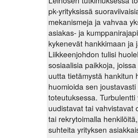
Leinosen tutkimuksessa tod
pk-yrityksissä suoraviivais
mekanismeja ja vahvaa yks
asiakas- ja kumppanirajapi
kykenevät hankkimaan ja ja
Liikkeenjohdon tulisi huole
sosiaalisia paikkoja, joiss
uutta tietämystä hankitun hi
huomioida sen joustavasti 
toteutuksessa. Turbulentti 
uudistavat tai vahvistavat
tai rekrytoimalla henkilöitä
suhteita yrityksen asiakka