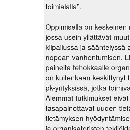
toimialalla”.
Oppimisella on keskeinen m
jossa usein yllättävät muu
kilpailussa ja sääntelyssä
nopean vanhentumisen. Li
paineita tehokkaalle organ
on kuitenkaan keskittyny
pk-yrityksissä, jotka toim
Aiemmat tutkimukset eivät o
tasapainottavat uuden ti
tietämyksen hyödyntämisen
ja organisatoristen tekijöi