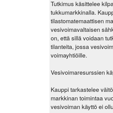
Tutkimus käsittelee kil
tukkumarkkinalla. Kaupp
tilastomatemaattisen mal
vesivoimavaltaisen sähkö
on, että sillä voidaan tu
tilanteita, jossa vesivoi
voimayhtiöille.
Vesivoimaresurssien käy
Kauppi tarkastelee väitö
markkinan toimintaa vu
vesivoiman käyttö ei ollut