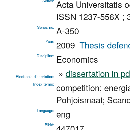
Series:
Acta Universitatis 
ISSN 1237-556X ; 
Series no:
A-350
Year:
2009
Thesis defen
Discipline:
Economics
»
dissertation in p
Electronic dissertation:
Index terms:
competition; energi
Pohjoismaat; Scand
Language:
eng
Bibid:
447017