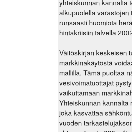
yhteiskunnan kannalta te
alkupuolella varastojen t
runsaasti huomiota her
hintakriisiin talvella 20
Väitöskirjan keskeisen 
markkinakäytöstä voidaa
mallilla. Tämä puoltaa 
vesivoimatuottajat pyst
vaikuttamaan markkinah
Yhteiskunnan kannalta 
joka kasvattaa sähkönt
vuoden tarkastelujakson