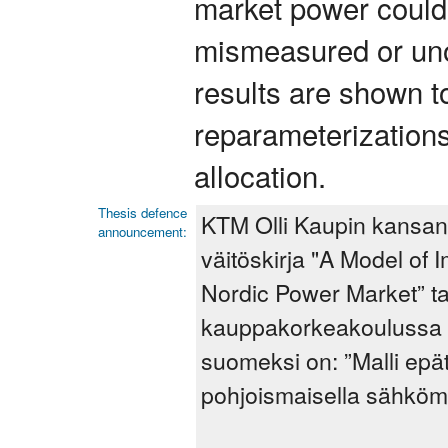
market power could
mismeasured or uno
results are shown t
reparameterizations
allocation.
Thesis defence
KTM Olli Kaupin kansan
announcement:
väitöskirja "A Model of
Nordic Power Market” ta
kauppakorkeakoulussa tii
suomeksi on: ”Malli epä
pohjoismaisella sähköma