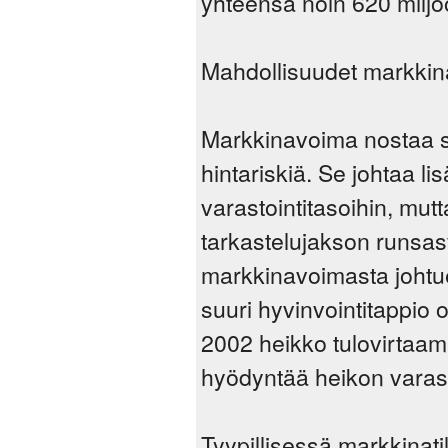
yhteensä noin 620 milj
Mahdollisuudet markkina
Markkinavoima nostaa s
hintariskiä. Se johtaa l
varastointitasoihin, mutt
tarkastelujakson runsasv
markkinavoimasta johtue
suuri hyvinvointitappio on
2002 heikko tulovirtaama
hyödyntää heikon varast
Tyypillisessä markkina