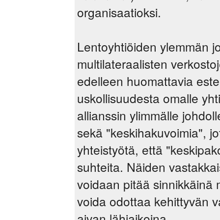
organisaatioksi.
Lentoyhtiöiden ylemmän jo
multilateraalisten verkostoj
edelleen huomattavia estei
uskollisuudesta omalle yht
allianssin ylimmälle johdol
sekä "keskihakuvoimia", jo
yhteistyötä, että "keskipak
suhteita. Näiden vastakkai
voidaan pitää sinnikkäinä 
voida odottaa kehittyvän va
aivan lähiaikoina.