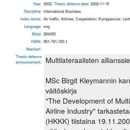
Year:
2002
Thesis defence date:
2002-11-19
Discipline:
International Business
Index terms:
Air traffic; Airlines; Cooperation; Kumppanuus; Lent
Language:
eng
Bibid:
284355
ISBN:
951-791-720-1
Abstract:
Thesis defence
Multilateraalisten allianssi
announcement:
MSc Birgit Kleymannin kan
väitöskirja
"The Development of Multil
Airline Industry" tarkast
(HKKK) tiistaina 19.11.200