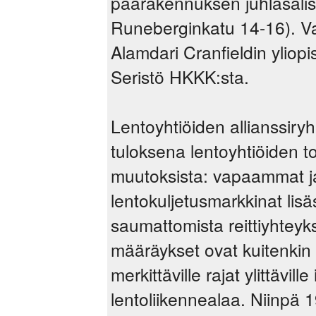
päärakennuksen juhlasali
Runeberginkatu 14-16). Vas
Alamdari Cranfieldin yliop
Seristö HKKK:sta.
Lentoyhtiöiden allianssiryh
tuloksena lentoyhtiöiden 
muutoksista: vapaammat j
lentokuljetusmarkkinat lisä
saumattomista reittiyhteyksi
määräykset ovat kuitenkin e
merkittäville rajat ylittävi
lentoliikennealaa. Niinpä 1