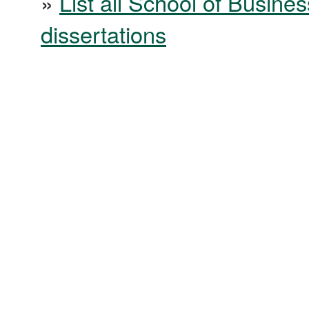
»
List all School of Busines
dissertations