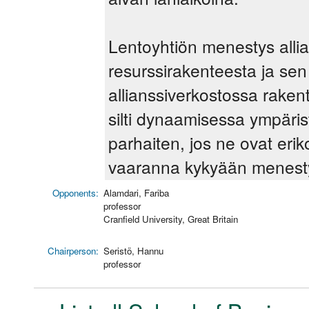
Lentoyhtiön menestys allia
resurssirakenteesta ja se
allianssiverkostossa rake
silti dynaamisessa ympäri
parhaiten, jos ne ovat erik
vaaranna kykyään menestyä
Opponents:
Alamdari, Fariba
professor
Cranfield University, Great Britain
Chairperson:
Seristö, Hannu
professor