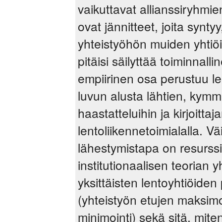
vaikuttavat allianssiryhmi
ovat jännitteet, joita synty
yhteistyöhön muiden yhtiöi
pitäisi säilyttää toiminnal
empiirinen osa perustuu l
luvun alusta lähtien, kym
haastatteluihin ja kirjoit
lentoliikennetoimialalla. Vä
lähestymistapa on resurssi
institutionaalisen teorian 
yksittäisten lentoyhtiöiden 
(yhteistyön etujen maksim
minimointi) sekä sitä, mite