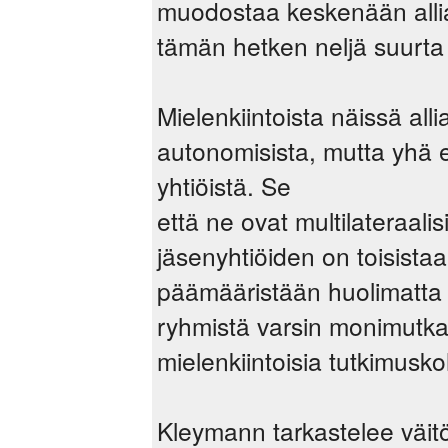
muodostaa keskenään allians
tämän hetken neljä suurta 
Mielenkiintoista näissä all
autonomisista, mutta yhä
yhtiöistä. Se
että ne ovat multilateraalis
jäsenyhtiöiden on toisista
päämääristään huolimatta 
ryhmistä varsin monimutkais
mielenkiintoisia tutkimusko
Kleymann tarkastelee väitös