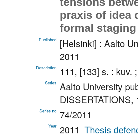
tensions betwe
praxis of idea
formal staging
Published:
[Helsinki] : Aalto U
2011
Description:
111, [133] s. : kuv. 
Series:
Aalto University p
DISSERTATIONS, 1
Series no:
74/2011
Year:
2011
Thesis defen