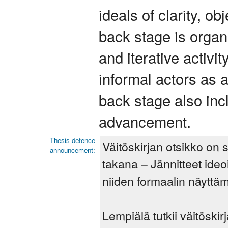
ideals of clarity, ob
back stage is organ
and iterative activi
informal actors as 
back stage also inc
advancement.
Thesis defence
Väitöskirjan otsikko on
announcement:
takana – Jännitteet ideo
niiden formaalin näyttäm
Lempiälä tutkii väitöski