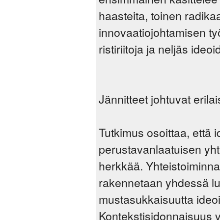
haasteita, toinen radika
innovaatiojohtamisen työ
ristiriitoja ja neljäs ide
Jännitteet johtuvat erila
Tutkimus osoittaa, että 
perustavanlaatuisen yhtei
herkkää. Yhteistoiminnal
rakennetaan yhdessä luo
mustasukkaisuutta ideoi
Kontekstisidonnaisuus v