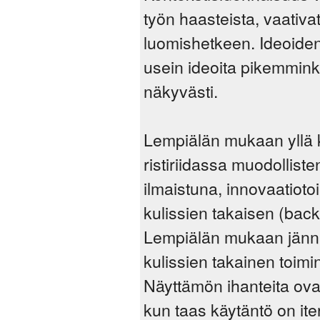
työn haasteista, vaativat
luomishetkeen. Ideoiden 
usein ideoita pikemmink
näkyvästi.
Lempiälän mukaan yllä k
ristiriidassa muodollis
ilmaistuna, innovaatioto
kulissien takaisen (back 
Lempiälän mukaan jännitt
kulissien takainen toimint
Näyttämön ihanteita ovat
kun taas käytäntö on iter