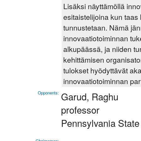
Lisäksi näyttämöllä inn
esitaistelijoina kun ta
tunnustetaan. Nämä jänni
innovaatiotoiminnan tu
alkupäässä, ja niiden t
kehittämisen organisato
tulokset hyödyttävät aka
innovaatiotoiminnan par
Opponents:
Garud, Raghu
professor
Pennsylvania State 
Chairperson: