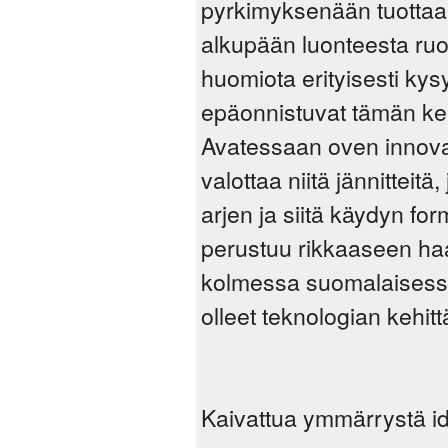
pyrkimyksenään tuottaa
alkupään luonteesta ruoh
huomiota erityisesti kys
epäonnistuvat tämän keh
Avatessaan oven innovaa
valottaa niitä jännitteitä
arjen ja siitä käydyn for
perustuu rikkaaseen haa
kolmessa suomalaisessa
olleet teknologian kehittä
Kaivattua ymmärrystä id