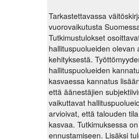
Tarkastettavassa väitöskirj
vuorovaikutusta Suomessa 
Tutkimustulokset osoittava
hallituspuolueiden olevan 
kehityksestä. Työttömyyden
hallituspuolueiden kannat
kasvaessa kannatus lisäänt
että äänestäjien subjektiiv
vaikuttavat hallituspuolu
arvioivat, että talouden ti
kasvaa. Tutkimuksessa on k
ennustamiseen. Lisäksi tul