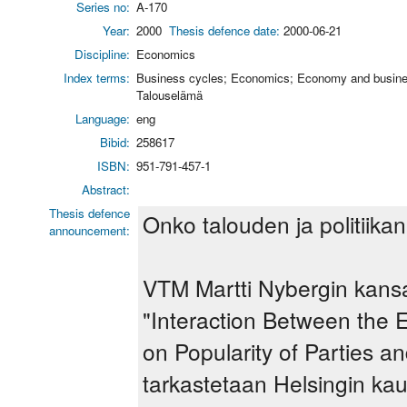
Series no:
A-170
Year:
2000
Thesis defence date:
2000-06-21
Discipline:
Economics
Index terms:
Business cycles; Economics; Economy and business; 
Talouselämä
Language:
eng
Bibid:
258617
ISBN:
951-791-457-1
Abstract:
Thesis defence
Onko talouden ja politiikan
announcement:
VTM Martti Nybergin kansa
"Interaction Between the E
on Popularity of Parties an
tarkastetaan Helsingin ka