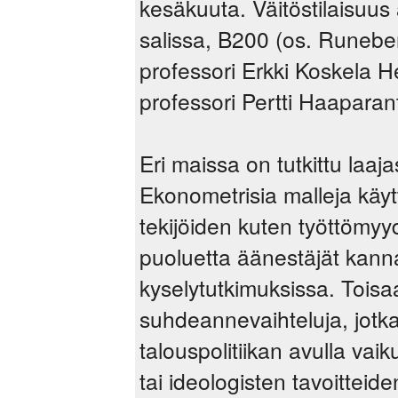
kesäkuuta. Väitöstilaisuu
salissa, B200 (os. Runeber
professori Erkki Koskela He
professori Pertti Haapara
Eri maissa on tutkittu laaja
Ekonometrisia malleja käytt
tekijöiden kuten työttömyyd
puoluetta äänestäjät kanna
kyselytutkimuksissa. Toisaalt
suhdeannevaihteluja, jotka 
talouspolitiikan avulla vai
tai ideologisten tavoitteid