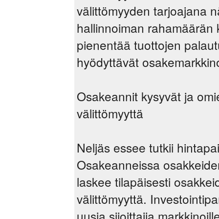
välittömyyden tarjoajana 
hallinnoiman rahamäärän ka
pienentää tuottojen palaut
hyödyttävät osakemarkkino
Osakeannit kysyvät ja omie
välittömyyttä
Neljäs essee tutkii hintap
Osakeanneissa osakkeiden
laskee tilapäisesti osakkei
välittömyyttä. Investointip
uusia sijoittajia markkinoi