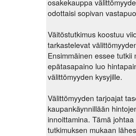
osakekauppa välittömyyden
odottaisi sopivan vastapuol
Väitöstutkimus koostuu viid
tarkastelevat välittömyyden
Ensimmäinen essee tutkii 
epätasapaino luo hintapai
välittömyyden kysyjille.
Välittömyyden tarjoajat ta
kaupankäynnillään hintojen
innoittamina. Tämä johtaa 
tutkimuksen mukaan lähes