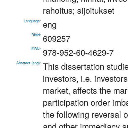
rahoitus; sijoitukset
Language:
eng
Bibid:
609257
ISBN:
978-952-60-4629-7
Abstract (eng):
This dissertation studi
investors, i.e. investor
market, affects the ma
participation order imb
the following reversal 
and other immediacy su