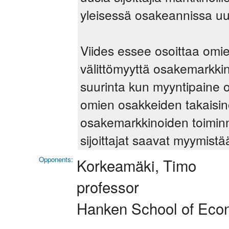
yleisessä osakeannissa uu
Viides essee osoittaa omi
välittömyyttä osakemarkkino
suurinta kun myyntipaine 
omien osakkeiden takaisino
osakemarkkinoiden toiminna
sijoittajat saavat myymist
Opponents:
Korkeamäki, Timo
professor
Hanken School of Econ