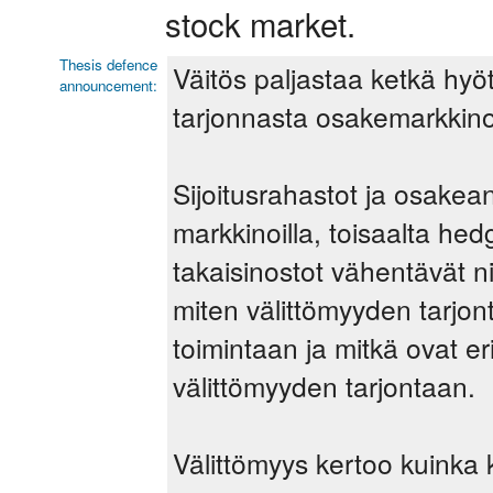
stock market.
Thesis defence
Väitös paljastaa ketkä hyöt
announcement:
tarjonnasta osakemarkkinoi
Sijoitusrahastot ja osakean
markkinoilla, toisaalta he
takaisinostot vähentävät ni
miten välittömyyden tarjon
toimintaan ja mitkä ovat er
välittömyyden tarjontaan.
Välittömyys kertoo kuinka k