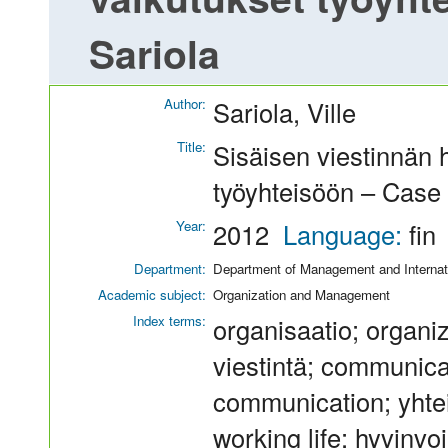
Sariola
Author:
Sariola, Ville
Title:
Sisäisen viestinnän h
työyhteisöön – Case 
Year:
2012
Language:
fin
Department:
Department of Management and Internat
Academic subject:
Organization and Management
Index terms:
organisaatio; organi
viestintä; communicat
communication; yhtei
working life; hyvinvoi