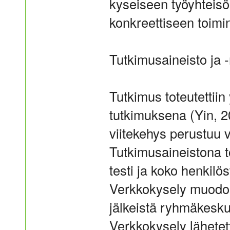
kyseiseen työyhteisö
konkreettiseen toimi
Tutkimusaineisto ja 
Tutkimus toteutettiin
tutkimuksena (Yin, 2
viitekehys perustuu v
Tutkimusaineistona to
testi ja koko henkilös
Verkkokysely muodost
jälkeistä ryhmäkesku
Verkkokysely lähetet