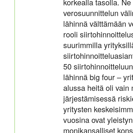
korkealla tasolla. Ne
verosuunnittelun väl
lähinnä välttämään v
rooli siirtohinnoitte
suurimmilla yrityksil
siirtohinnoitteluasia
50 siirtohinnoitteluu
lähinnä big four – yr
alussa heitä oli vain
järjestämisessä risk
yritysten keskeisimm
vuosina ovat yleistyne
monikansalliset konse