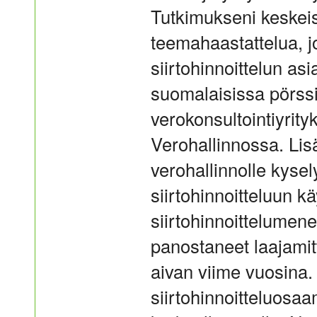
Tutkimukseni keskeis
teemahaastattelua, j
siirtohinnoittelun asi
suomalaisissa pörssi
verokonsultointiyrit
Verohallinnossa. Li
verohallinnolle kysely
siirtohinnoitteluun k
siirtohinnoittelumene
panostaneet laajamit
aivan viime vuosina. 
siirtohinnoitteluosa