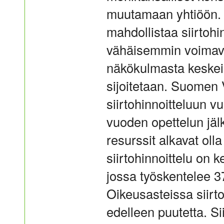
muutamaan yhtiöön. K
mahdollistaa siirtohi
vähäisemmin voimava
näkökulmasta keskei
sijoitetaan. Suomen 
siirtohinnoitteluun
vuoden opettelun jäl
resurssit alkavat olla
siirtohinnoittelu on
jossa työskentelee 37 
Oikeusasteissa siirt
edelleen puutetta. Si