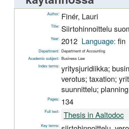
Author:
Finér, Lauri
Title:
Siirtohinnoittelu su
Year:
2012
Language:
fin
Department:
Department of Accounting
Academic subject:
Business Law
Index terms:
yritysjuridiikka; busi
verotus; taxation; yr
suunnittelu; planning
Pages:
134
Full text:
Thesis in Aaltodoc
Key terms:
siirtohinnoittelu, ver