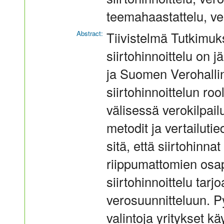
teemahaastattelu, ve
Abstract:
Tiivistelmä Tutkimukse
siirtohinnoittelu on j
ja Suomen Verohallin
siirtohinnoittelun ro
välisessä verokilpail
metodit ja vertailuti
sitä, että siirtohinna
riippumattomien osapu
siirtohinnoittelu tarj
verosuunnitteluun. Py
valintoja yritykset k