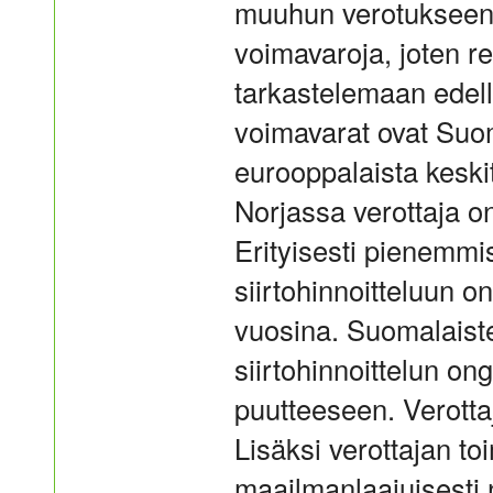
muuhun verotukseen
voimavaroja, joten r
tarkastelemaan edelle
voimavarat ovat Suo
eurooppalaista kesk
Norjassa verottaja o
Erityisesti pienemm
siirtohinnoitteluun o
vuosina. Suomalaist
siirtohinnoittelun o
puutteeseen. Verottaj
Lisäksi verottajan to
maailmanlaajuisesti 