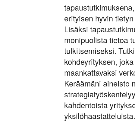
tapaustutkimuksena, 
erityisen hyvin tiety
Lisäksi tapaustutkim
monipuolista tietoa 
tulkitsemiseksi. Tutk
kohdeyrityksen, joka
maankattavaksi verk
Keräämäni aineisto 
strategiatyöskentelyy
kahdentoista yrityks
yksilöhaastatteluista