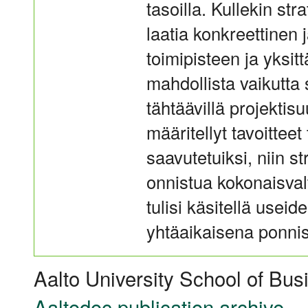
tasoilla. Kullekin str
laatia konkreettinen
toimipisteen ja yksit
mahdollista vaikutta
tähtäävillä projektisu
määritellyt tavoitteet
saavutetuiksi, niin s
onnistua kokonaisvalt
tulisi käsitellä useid
yhtäaikaisena ponni
Aalto University School of Bus
Aaltodoc publication archive
.