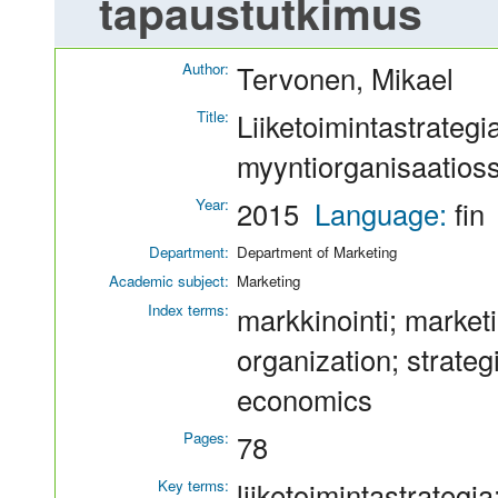
tapaustutkimus
Author:
Tervonen, Mikael
Title:
Liiketoimintastrateg
myyntiorganisaatioss
Year:
2015
Language:
fin
Department:
Department of Marketing
Academic subject:
Marketing
Index terms:
markkinointi; marketi
organization; strategi
economics
Pages:
78
Key terms:
liiketoimintastrategi