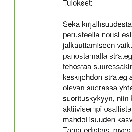
Tulokset:
Sekä kirjallisuudesta
perusteella nousi esi
jalkauttamiseen vaiku
panostamalla strateg
tehostaa suuressaki
keskijohdon strategi
olevan suorassa yht
suorituskykyyn, niin
aktiivisempi osallist
mahdollisuuden kasva
Tämä edistäisi myö