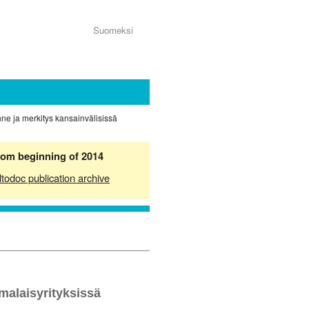
Suomeksi
e ja merkitys kansainvälisissä
from beginning of 2014
ltodoc publication archive
malaisyrityksissä