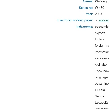
Series:
Working p
Series no:
W-460
Year:
2009
Electronic working paper:
»
working
Indexterms:
economic 
exports
Finland
foreign tr
internati
kansainväl
kielitaito
know ho
language 
osaamine
Russia
Suomi
talouselä
ulkomaan