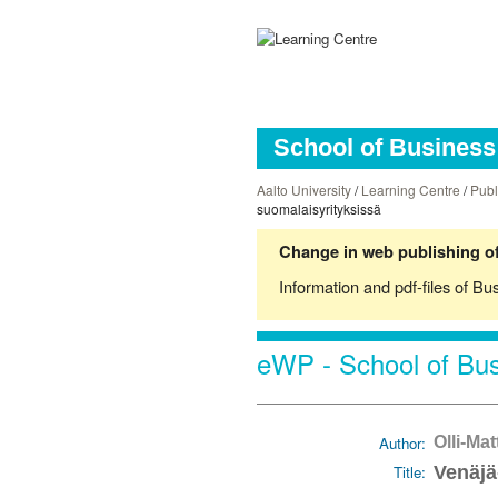
School of Business 
Aalto University
/
Learning Centre
/
Publ
suomalaisyrityksissä
Change in web publishing of
Information and pdf-files of Bu
eWP - School of Bus
Author:
Olli-Ma
Title:
Venäjä