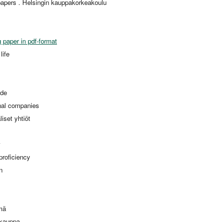
apers . Helsingin kauppakorkeakoulu
 paper in pdf-format
life
ade
onal companies
iset yhtiöt
w
proficiency
n
mä
kauppa