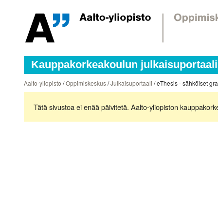
Kauppakorkeakoulun julkaisuportaali
Aalto-yliopisto
/
Oppimiskeskus
/
Julkaisuportaali
/ eThesis - sähköiset gr
Tätä sivustoa ei enää päivitetä. Aalto-yliopiston kauppakor