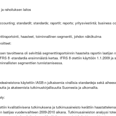
ja rahoituksen laitos
ccounting; standardit; standards; raportit; reports; yritysviestintä; business
tiraportointi, haasteet, toiminnallinen segmentti, johdon näkökulma
oitteet:
en tavoitteena oli selvittää segmenttiraportoinnin haasteita raportin laatijan
IFRS 8 -standardia ensimmäistä kertaa. IFRS 8 otettiin käyttöön 1.1.2009 ja 
innallisten segmenttien tunnistamisessa.
deaineistona käytettiin IASB:n julkaisemia virallisia standardeja sekä aiheese
uutta ja akateemista tutkimuskirjallisuutta Suomesta ja ulkomailta.
ely:
ttiin kvalitatiivisena tutkimuksena ja tutkimusaineisto kerättiin haastattelema
in laatijaa vuodenvaihteen 2009-2010 aikana. Tutkimusaineiston analyysi toteu