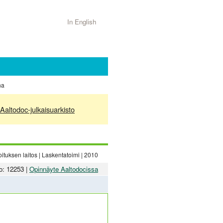
In English
na
Aaltodoc-julkaisuarkisto
tuksen laitos | Laskentatoimi | 2010
o: 12253 |
Opinnäyte Aaltodocissa