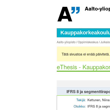
Kauppakorkeakoulun
Aalto-yliopisto
/
Oppimiskeskus
/
Julkais
Tätä sivustoa ei enää päivitet
eThesis - Kauppakor
IFRS 8 ja segmenttirapo
Tekijä:
Kettunen, Niina
Otsikko:
IFRS 8 ja segme