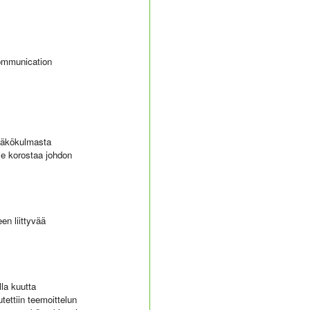
 communication
 näkökulmasta
se korostaa johdon
en liittyvää
lla kuutta
tettiin teemoittelun