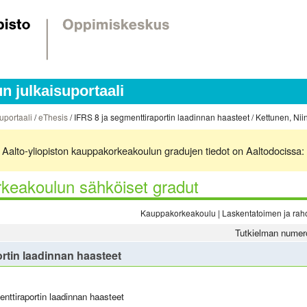
 julkaisuportaali
uportaali
/
eThesis
/ IFRS 8 ja segmenttiraportin laadinnan haasteet / Kettunen, Nii
ä. Aalto-yliopiston kauppakorkeakoulun gradujen tiedot on Aaltodocissa:
keakoulun sähköiset gradut
Kauppakorkeakoulu | Laskentatoimen ja rahoi
Tutkielman numer
rtin laadinnan haasteet
nttiraportin laadinnan haasteet