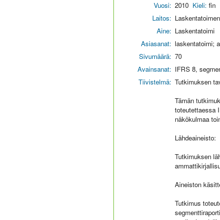
Vuosi:
2010
Kieli:
fin
Laitos:
Laskentatoimen 
Aine:
Laskentatoimi
Asiasanat:
laskentatoimi; a
Sivumäärä:
70
Avainsanat:
IFRS 8, segment
Tiivistelmä:
Tutkimuksen tav
Tämän tutkimuks
toteutettaessa 
näkökulmaa toim
Lähdeaineisto:
Tutkimuksen läh
ammattikirjallis
Aineiston käsitt
Tutkimus toteute
segmenttiraport