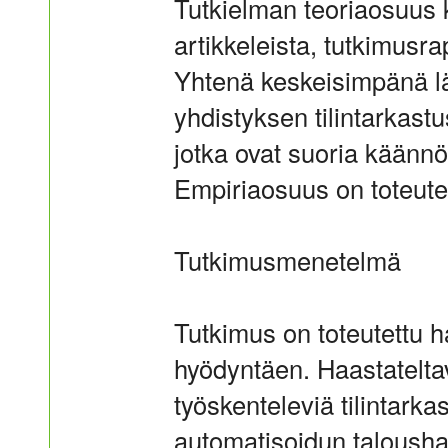
Tutkielman teoriaosuus k
artikkeleista, tutkimusra
Yhtenä keskeisimpänä l
yhdistyksen tilintarkast
jotka ovat suoria käännö
Empiriaosuus on toteutet
Tutkimusmenetelmä
Tutkimus on toteutettu h
hyödyntäen. Haastateltav
työskenteleviä tilintarka
automatisoidun talousha