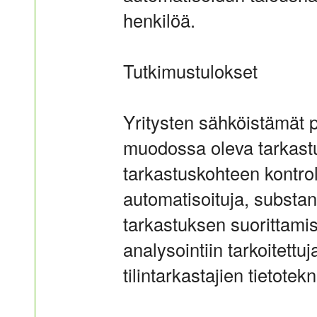
henkilöä.
Tutkimustulokset
Yritysten sähköistämät 
muodossa oleva tarkastu
tarkastuskohteen kontroll
automatisoituja, substa
tarkastuksen suorittami
analysointiin tarkoitettu
tilintarkastajien tietot