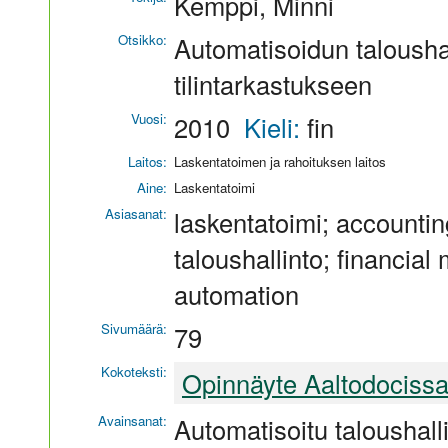
Kemppi, Minni
Otsikko:
Automatisoidun talousha
tilintarkastukseen
Vuosi:
2010
Kieli:
fin
Laitos:
Laskentatoimen ja rahoituksen laitos
Aine:
Laskentatoimi
Asiasanat:
laskentatoimi; accounting
taloushallinto; financia
automation
Sivumäärä:
79
Kokoteksti:
Opinnäyte Aaltodociss
Avainsanat:
Automatisoitu taloushalli