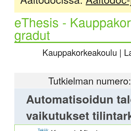
eThesis - Kauppakor
gradut
Kauppakorkeakoulu | La
Tutkielman numero:
Automatisoidun ta
vaikutukset tilinta
Tekijä: