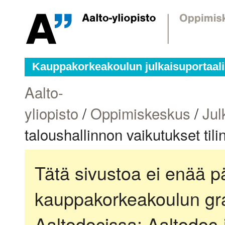
Kauppakorkeakoulun julkaisuportaali
Aalto-
yliopisto
/
Oppimiskeskus
/
Jul
taloushallinnon vaikutukset til
Tätä sivustoa ei enää pä
kauppakorkeakoulun gra
Aaltodocissa:
Aaltodoc-