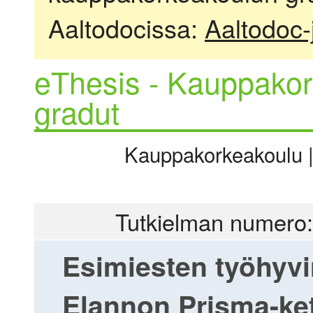
Aaltodocissa:
Aaltodoc-
eThesis - Kauppakor
gradut
Kauppakorkeakoulu | 
Tutkielman numero:
Esimiesten työhyvi
Elannon Prisma-ke