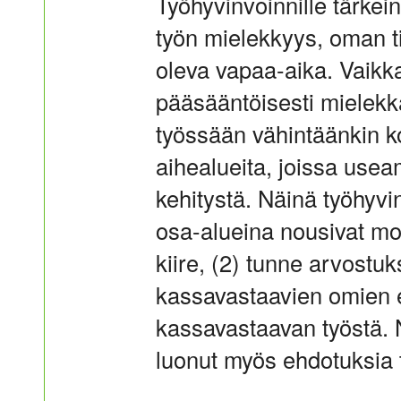
Työhyvinvoinnille tärkei
työn mielekkyys, oman ti
oleva vapaa-aika. Vaikk
pääsääntöisesti mielekk
työssään vähintäänkin ko
aihealueita, joissa usea
kehitystä. Näinä työhyvi
osa-alueina nousivat mo
kiire, (2) tunne arvostu
kassavastaavien omien 
kassavastaavan työstä. N
luonut myös ehdotuksia 