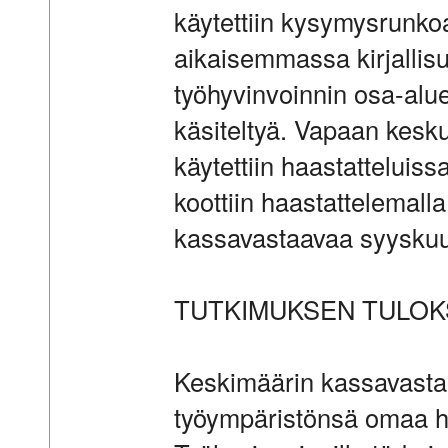
käytettiin kysymysrunkoa, 
aikaisemmassa kirjallisu
työhyvinvoinnin osa-alue
käsiteltyä. Vapaan kesk
käytettiin haastatteluiss
koottiin haastattelemal
kassavastaavaa syyskuu
TUTKIMUKSEN TULOK
Keskimäärin kassavastaa
työympäristönsä omaa h