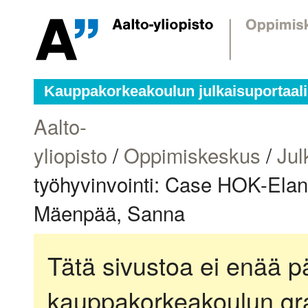
Kauppakorkeakoulun julkaisuportaali
Aalto-
yliopisto
/
Oppimiskeskus
/
Jul
työhyvinvointi: Case HOK-Elan
Mäenpää, Sanna
Tätä sivustoa ei enää pä
kauppakorkeakoulun gra