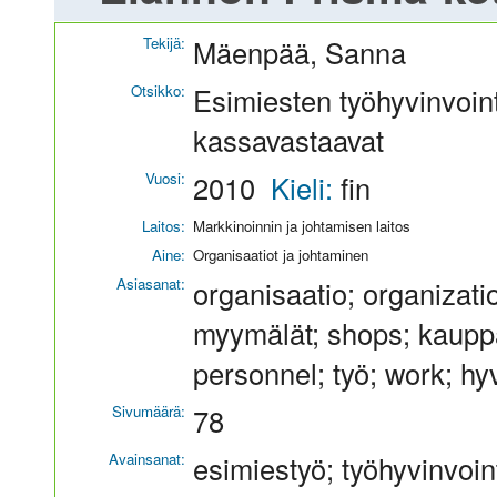
Tekijä:
Mäenpää, Sanna
Otsikko:
Esimiesten työhyvinvoi
kassavastaavat
Vuosi:
2010
Kieli:
fin
Laitos:
Markkinoinnin ja johtamisen laitos
Aine:
Organisaatiot ja johtaminen
Asiasanat:
organisaatio; organizat
myymälät; shops; kauppak
personnel; työ; work; hyv
Sivumäärä:
78
Avainsanat:
esimiestyö; työhyvinvoin