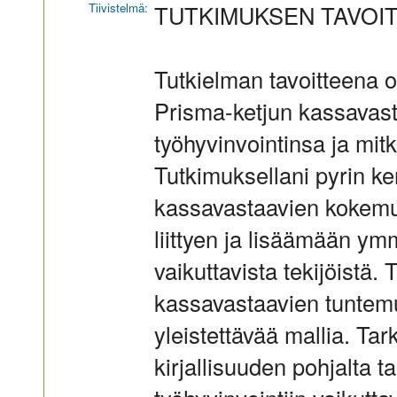
Tiivistelmä:
TUTKIMUKSEN TAVOI
Tutkielman tavoitteena 
Prisma-ketjun kassavas
työhyvinvointinsa ja mitkä
Tutkimuksellani pyrin 
kassavastaavien kokemu
liittyen ja lisäämään ym
vaikuttavista tekijöistä.
kassavastaavien tuntemu
yleistettävää mallia. T
kirjallisuuden pohjalta t