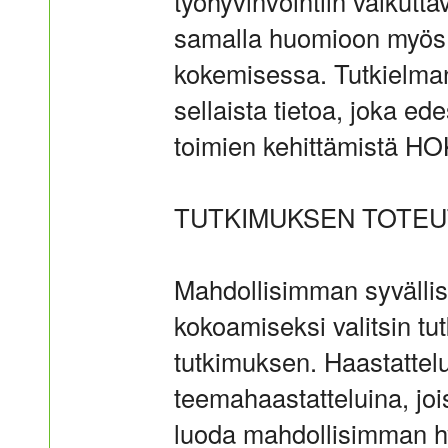
työhyvinvointiin vaikuttav
samalla huomioon myös yk
kokemisessa. Tutkielman 
sellaista tietoa, joka ed
toimien kehittämistä H
TUTKIMUKSEN TOTE
Mahdollisimman syvällis
kokoamiseksi valitsin tu
tutkimuksen. Haastattelu
teemahaastatteluina, joi
luoda mahdollisimman hy