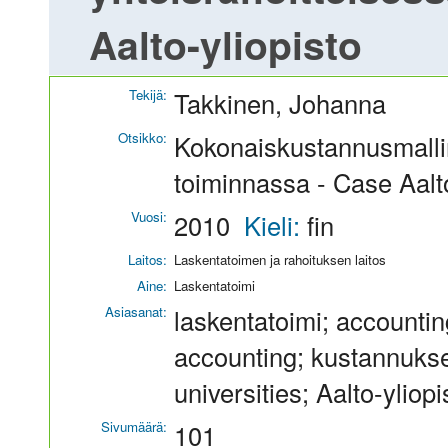
Aalto-yliopisto
Tekijä:
Takkinen, Johanna
Otsikko:
Kokonaiskustannusmallin
toiminnassa - Case Aalto
Vuosi:
2010
Kieli:
fin
Laitos:
Laskentatoimen ja rahoituksen laitos
Aine:
Laskentatoimi
Asiasanat:
laskentatoimi; accountin
accounting; kustannukset;
universities; Aalto-yliopi
Sivumäärä:
101