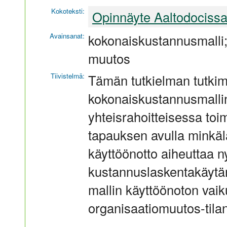
Kokoteksti:
Opinnäyte Aaltodociss
Avainsanat:
kokonaiskustannusmalli;
muutos
Tiivistelmä:
Tämän tutkielman tutkim
kokonaiskustannusmallin
yhteisrahoitteisessa toi
tapauksen avulla minkäl
käyttöönotto aiheuttaa n
kustannuslaskentakäytän
mallin käyttöönoton vaik
organisaatiomuutos-tila