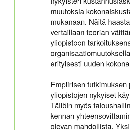
nykyisten kustannuslaske
muutoksia kokonaiskusta
mukanaan. Näitä haastat
vertaillaan teorian väitt
yliopistoon tarkoituksena
organisaatiomuutoksell
erityisesti uuden kokon
Empiirisen tutkimuksen pe
yliopistojen nykyiset kä
Tällöin myös taloushalli
kennan yhteensovittamin
olevan mahdollista. Yksi