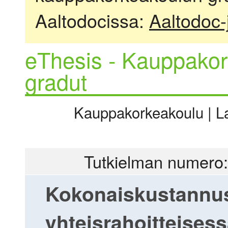
Aaltodocissa:
Aaltodoc-
eThesis - Kauppakor
gradut
Kauppakorkeakoulu | La
Tutkielman numero:
Kokonaiskustannus
yhteisrahoitteises