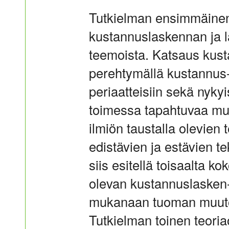
Tutkielman ensimmäinen
kustannuslaskennan ja 
teemoista. Katsaus kus
perehtymällä kustannus-l
periaatteisiin sekä nyky
toimessa tapahtuvaa muu
ilmiön taustalla olevien 
edistävien ja estävien t
siis esitellä toisaalta 
olevan kustannuslasken-
mukanaan tuoman muuto
Tutkielman toinen teori