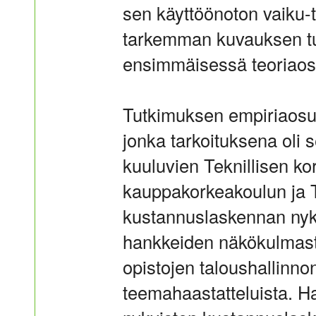
sen käyttöönoton vaiku-t
tarkemman kuvauksen tu
ensimmäisessä teoriaosa
Tutkimuksen empiriaosuu
jonka tarkoituksena oli s
kuuluvien Teknillisen ko
kauppakorkeakoulun ja T
kustannuslaskennan nykyt
hankkeiden näkökulmasta
opistojen taloushallinnon
teemahaastatteluista. H