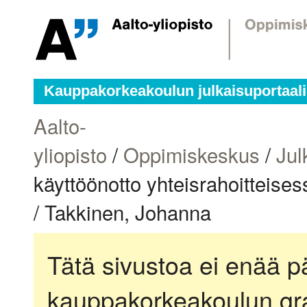
Kauppakorkeakoulun julkaisuportaali
Aalto-
yliopisto
/
Oppimiskeskus
/
Jul
käyttöönotto yhteisrahoitteises
/ Takkinen, Johanna
Tätä sivustoa ei enää pä
kauppakorkeakoulun gra