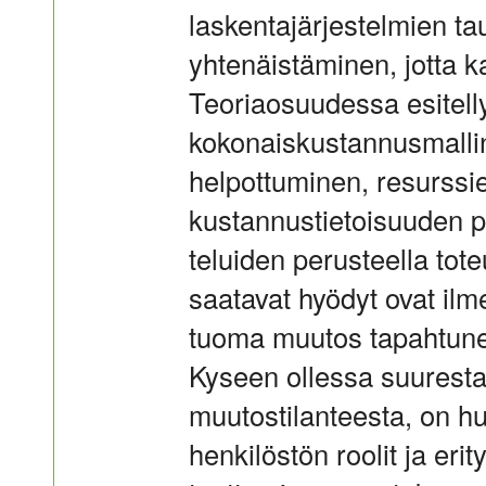
laskentajärjestelmien ta
yhtenäistäminen, jotta k
Teoriaosuudessa esitelly
kokonaiskustannusmallin 
helpottuminen, resurssi
kustannustietoisuuden p
teluiden perusteella tot
saatavat hyödyt ovat ilm
tuoma muutos tapahtune 
Kyseen ollessa suuresta
muutostilanteesta, on h
henkilöstön roolit ja eri