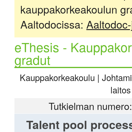
kauppakorkeakoulun gra
Aaltodocissa:
Aaltodoc-
eThesis - Kauppakor
gradut
Kauppakorkeakoulu | Johtamis
laito
Tutkielman numero:
Talent pool proces