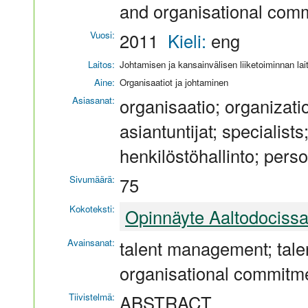
and organisational com
Vuosi:
2011
Kieli:
eng
Laitos:
Johtamisen ja kansainvälisen liiketoiminnan lai
Aine:
Organisaatiot ja johtaminen
Asiasanat:
organisaatio; organizat
asiantuntijat; specialis
henkilöstöhallinto; per
Sivumäärä:
75
Kokoteksti:
Opinnäyte Aaltodociss
Avainsanat:
talent management; tal
organisational commitme
Tiivistelmä:
ABSTRACT