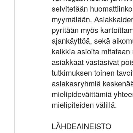
selvitetään huomattiinko
myymälään. Asiakkaiden 
pyritään myös kartoitta
ajankäyttöä, sekä aikom
kaikkia asioita mitataan 
asiakkaat vastasivat po
tutkimuksen toinen tavoit
asiakasryhmiä keskenään
mielipideväittämiä yhtee
mielipiteiden välillä.
LÄHDEAINEISTO