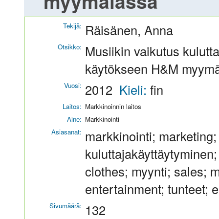
myymälässä
Tekijä:
Räisänen, Anna
Otsikko:
Musiikin vaikutus kulutta
käytökseen H&M myymä
Vuosi:
2012
Kieli:
fin
Laitos:
Markkinoinnin laitos
Aine:
Markkinointi
Asiasanat:
markkinointi; marketing
kuluttajakäyttäytyminen;
clothes; myynti; sales; m
entertainment; tunteet; 
Sivumäärä:
132