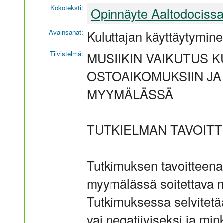
Kokoteksti:
Opinnäyte Aaltodociss
Avainsanat:
Kuluttajan käyttäytymin
Tiivistelmä:
MUSIIKIN VAIKUTUS K
OSTOAIKOMUKSIIN J
MYYMÄLÄSSÄ
TUTKIELMAN TAVOIT
Tutkimuksen tavoitteena
myymälässä soitettava mu
Tutkimuksessa selvitetään
vai negatiiviseksi ja mink