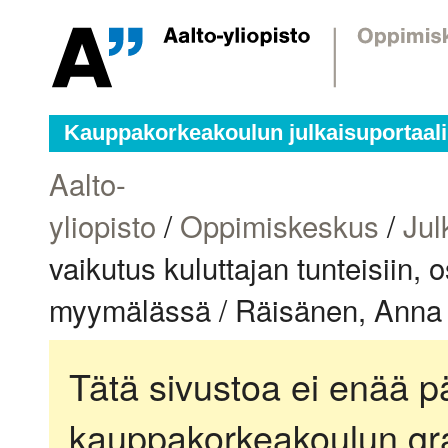
Kauppakorkeakoulun julkaisuportaali
Aalto-
yliopisto
/
Oppimiskeskus
/
Jul
vaikutus kuluttajan tunteisiin
myymälässä / Räisänen, Anna
Tätä sivustoa ei enää pä
kauppakorkeakoulun gra