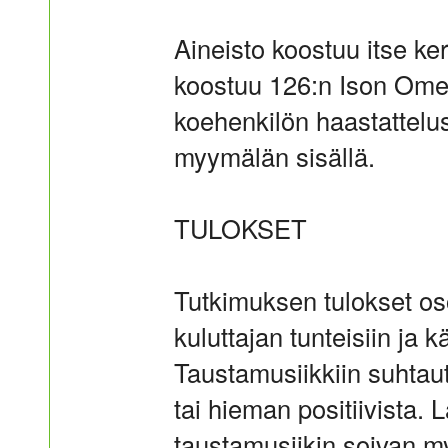
Aineisto koostuu itse ke
koostuu 126:n Ison Om
koehenkilön haastattelus
myymälän sisällä.
TULOKSET
Tutkimuksen tulokset oso
kuluttajan tunteisiin ja 
Taustamusiikkiin suhtau
tai hieman positiivista.
taustamusiikin soivan my