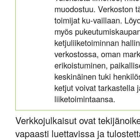
muodostuu. Verkoston tä
toimijat ku-vaillaan. Lö
myös pukeutumiskaupan k
ketjuliiketoiminnan halli
verkostossa, oman mark
erikoistuminen, paikall
keskinäinen tuki henkil
ketjut voivat tarkastella
liiketoimintaansa.
Verkkojulkaisut ovat tekijänoik
vapaasti luettavissa ja tulostet