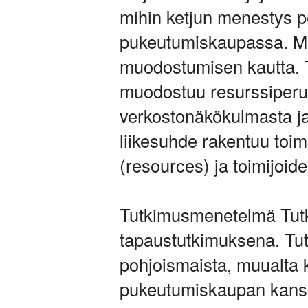
mihin ketjun menestys p
pukeutumiskaupassa. Me
muodostumisen kautta. T
muodostuu resurssiperu
verkostonäkökulmasta ja
liikesuhde rakentuu toimi
(resources) ja toimijoid
Tutkimusmenetelmä Tutkim
tapaustutkimuksena. Tut
pohjoismaista, muualta 
pukeutumiskaupan kansa