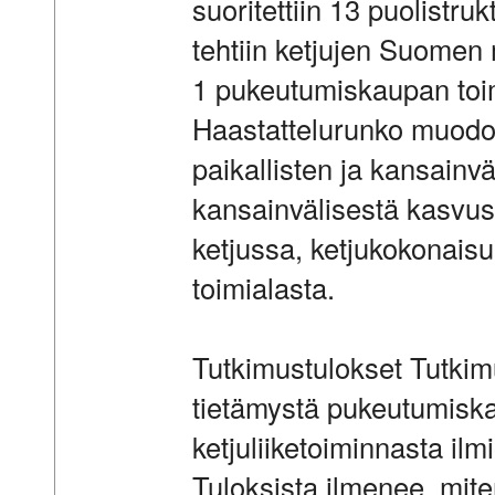
suoritettiin 13 puolistru
tehtiin ketjujen Suomen 
1 pukeutumiskaupan toimi
Haastattelurunko muodos
paikallisten ja kansainv
kansainvälisestä kasvust
ketjussa, ketjukokonai
toimialasta.
Tutkimustulokset Tutki
tietämystä pukeutumisk
ketjuliiketoiminnasta ilm
Tuloksista ilmenee, mit