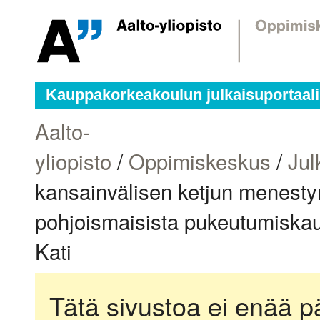
Kauppakorkeakoulun julkaisuportaali
Aalto-
yliopisto
/
Oppimiskeskus
/
Jul
kansainvälisen ketjun menesty
pohjoismaisista pukeutumiska
Kati
Tätä sivustoa ei enää pä