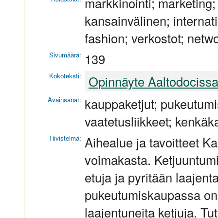
markkinointi; marketing;
kansainvälinen; internati
fashion; verkostot; netw
Sivumäärä:
139
Kokoteksti:
Opinnäyte Aaltodociss
Avainsanat:
kauppaketjut; pukeutumis
vaatetusliikkeet; kenkäk
Tiivistelmä:
Aihealue ja tavoitteet K
voimakasta. Ketjuuntumis
etuja ja pyritään laajen
pukeutumiskaupassa on 
laajentuneita ketjuja. Tu