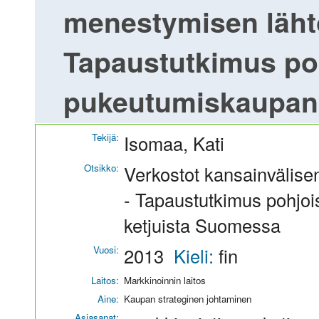
menestymisen läht
Tapaustutkimus po
pukeutumiskaupan 
Tekijä:
Isomaa, Kati
Otsikko:
Verkostot kansainvälise
- Tapaustutkimus pohjo
ketjuista Suomessa
Vuosi:
2013
Kieli:
fin
Laitos:
Markkinoinnin laitos
Aine:
Kaupan strateginen johtaminen
Asiasanat: