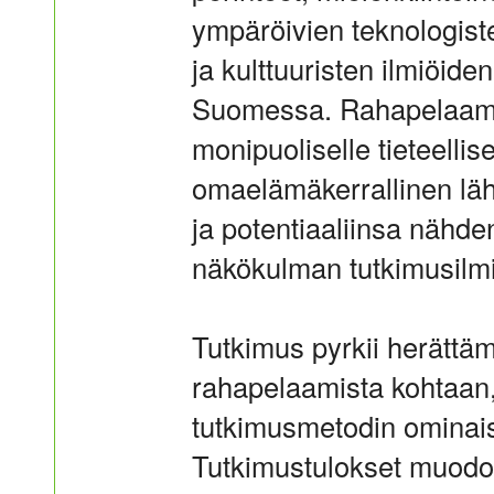
ympäröivien teknologiste
ja kulttuuristen ilmiöi
Suomessa. Rahapelaami
monipuoliselle tieteellise
omaelämäkerrallinen läh
ja potentiaaliinsa nähd
näkökulman tutkimusilmi
Tutkimus pyrkii herättäm
rahapelaamista kohtaan,
tutkimusmetodin ominaispi
Tutkimustulokset muodostu