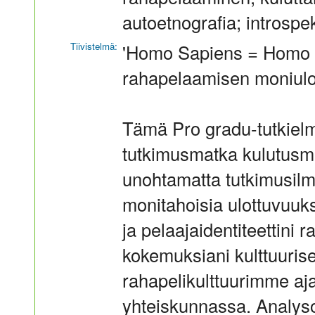
autoetnografia; introspe
Tiivistelmä:
'Homo Sapiens = Homo L
rahapelaamisen moniulot
Tämä Pro gradu-tutkiel
tutkimusmatka kulutusm
unohtamatta tutkimusilm
monitahoisia ulottuvuuks
ja pelaajaidentiteettini 
kokemuksiani kulttuuris
rahapelikulttuurimme aj
yhteiskunnassa. Analyso