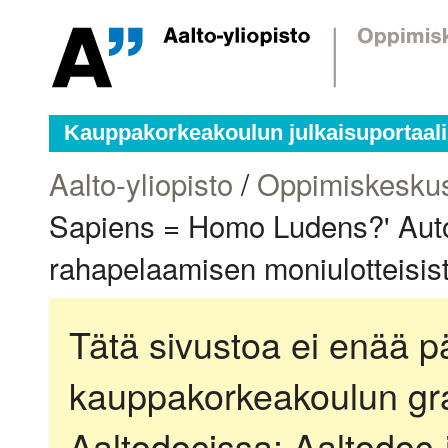
Kauppakorkeakoulun julkaisuportaali
Aalto-yliopisto
/
Oppimiskesku
Sapiens = Homo Ludens?' Auto
rahapelaamisen moniulotteisist
Tätä sivustoa ei enää pä
kauppakorkeakoulun gra
Aaltodocissa:
Aaltodoc-