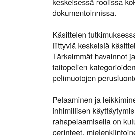
keskeisessä roolissa ko
dokumentoinnissa.
Käsittelen tutkimuksess
liittyviä keskeisiä käsitt
Tärkeimmät havainnot ja 
taitopelien kategorioide
pelimuotojen perusluon
Pelaaminen ja leikkimin
inhimillisen käyttäytymi
rahapelaamisella on kulu
perinteet, mielenkiintoi