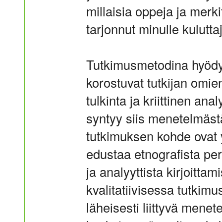
millaisia oppeja ja mer
tarjonnut minulle kulutta
Tutkimusmetodina hyödy
korostuvat tutkijan omi
tulkinta ja kriittinen an
syntyy siis menetelmästä 
tutkimuksen kohde ovat 
edustaa etnografista pe
ja analyyttista kirjoitt
kvalitatiivisessa tutki
läheisesti liittyvä mene