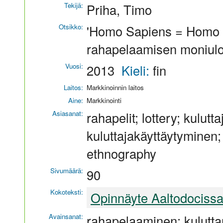
Tekijä:
Priha, Timo
Otsikko:
'Homo Sapiens = Homo L
rahapelaamisen moniulot
Vuosi:
2013
Kieli:
fin
Laitos:
Markkinoinnin laitos
Aine:
Markkinointi
Asiasanat:
rahapelit; lottery; kulutt
kuluttajakäyttäytyminen
ethnography
Sivumäärä:
90
Kokoteksti:
Opinnäyte Aaltodociss
Avainsanat:
rahapelaaminen; kuluttam