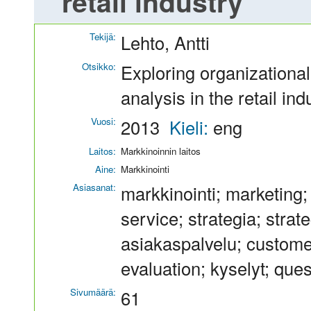
retail industry
Tekijä:
Lehto, Antti
Otsikko:
Exploring organizational
analysis in the retail ind
Vuosi:
2013
Kieli:
eng
Laitos:
Markkinoinnin laitos
Aine:
Markkinointi
Asiasanat:
markkinointi; marketing; 
service; strategia; stra
asiakaspalvelu; customer 
evaluation; kyselyt; que
Sivumäärä:
61