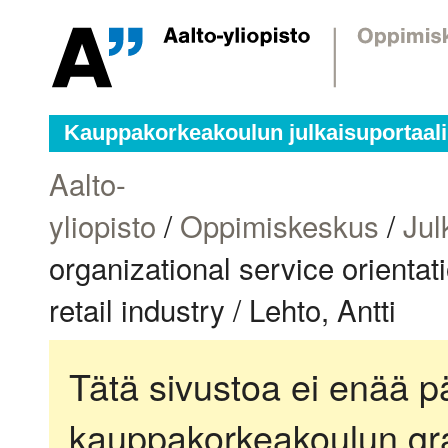
Kauppakorkeakoulun julkaisuportaali
Aalto-
yliopisto
/
Oppimiskeskus
/
Jul
organizational service orientat
retail industry / Lehto, Antti
Tätä sivustoa ei enää pä
kauppakorkeakoulun gra