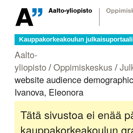
Kauppakorkeakoulun julkaisuportaali
Aalto-
yliopisto
/
Oppimiskeskus
/
Jul
website audience demographics
Ivanova, Eleonora
Tätä sivustoa ei enää pä
kauppakorkeakoulun gra