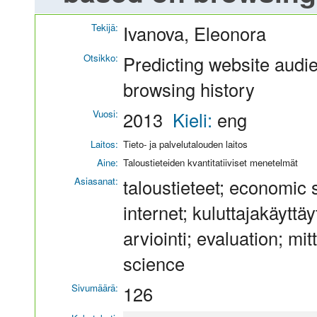
Tekijä:
Ivanova, Eleonora
Otsikko:
Predicting website aud
browsing history
Vuosi:
2013
Kieli:
eng
Laitos:
Tieto- ja palvelutalouden laitos
Aine:
Taloustieteiden kvantitatiiviset menetelmät
Asiasanat:
taloustieteet; economic 
internet; kuluttajakäytt
arviointi; evaluation; mitt
science
Sivumäärä:
126