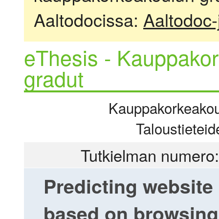
Aaltodocissa:
Aaltodoc-
eThesis - Kauppakor
gradut
Kauppakorkeakoulu
Taloustieteid
Tutkielman numero:
Predicting websit
based on browsing