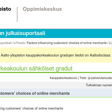
 julkaisuportaali
uportaali
/
eThesis
/ Factors influencing customers' choices of online merchants / 
ä. Aalto-yliopiston kauppakorkeakoulun gradujen tiedot on Aaltodocissa:
keakoulun sähköiset gradut
Kauppakorkeakoulu | Tieto- ja palvelutalouden 
Tutkielman numer
stomers' choices of online merchants
cing customers' choices of online merchants