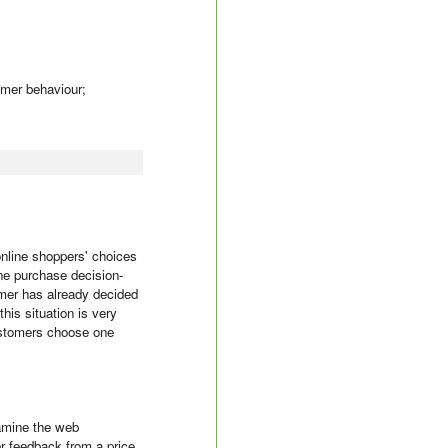
umer behaviour;
online shoppers' choices
ine purchase decision-
omer has already decided
his situation is very
customers choose one
xamine the web
er feedback from a price