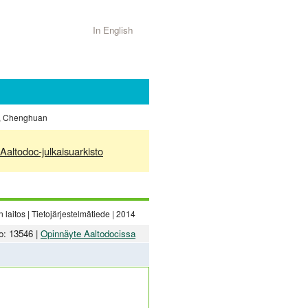
In English
Li, Chenghuan
Aaltodoc-julkaisuarkisto
laitos | Tietojärjestelmätiede | 2014
o: 13546 |
Opinnäyte Aaltodocissa