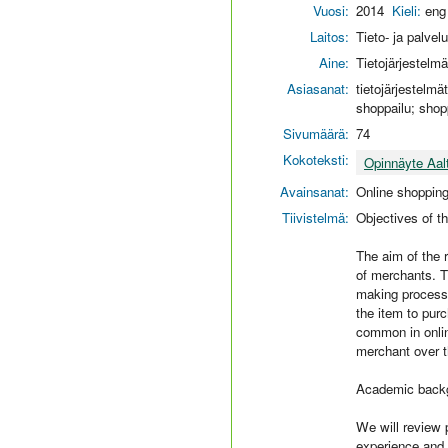
Vuosi:
2014
Kieli:
eng
Laitos:
Tieto- ja palvel
Aine:
Tietojärjestelmä
Asiasanat:
tietojärjestelm
shoppailu; shop
Sivumäärä:
74
Kokoteksti:
Opinnäyte Aal
Avainsanat:
Online shopping
Tiivistelmä:
Objectives of t
The aim of the 
of merchants. T
making process 
the item to pur
common in onlin
merchant over t
Academic backg
We will review 
experience and 