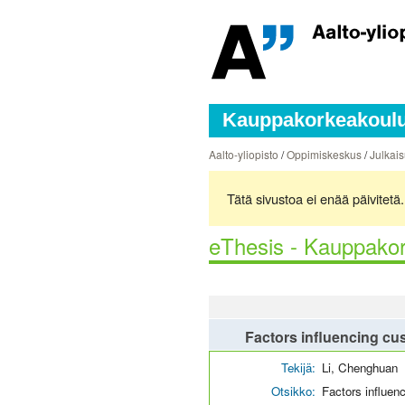
Kauppakorkeakoulun
Aalto-yliopisto
/
Oppimiskeskus
/
Julkais
Tätä sivustoa ei enää päivitet
eThesis - Kauppakor
Factors influencing cu
Tekijä:
Li, Chenghuan
Otsikko:
Factors influen