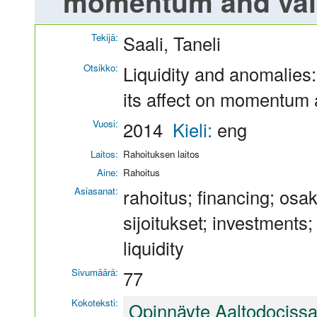
momentum and valu
Tekijä:
Saali, Taneli
Otsikko:
Liquidity and anomalies:
its affect on momentum 
Vuosi:
2014
Kieli:
eng
Laitos:
Rahoituksen laitos
Aine:
Rahoitus
Asiasanat:
rahoitus; financing; osa
sijoitukset; investments; t
liquidity
Sivumäärä:
77
Kokoteksti:
Opinnäyte Aaltodociss