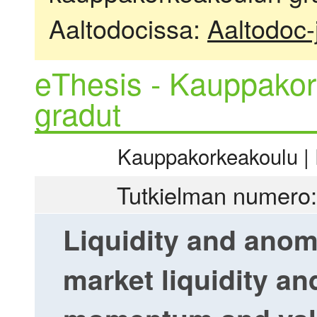
Aaltodocissa:
Aaltodoc-
eThesis - Kauppakor
gradut
Kauppakorkeakoulu | R
Tutkielman numero:
Liquidity and anom
market liquidity and