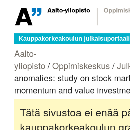
Kauppakorkeakoulun julkaisuportaali
Aalto-
yliopisto
/
Oppimiskeskus
/
Jul
anomalies: study on stock marke
momentum and value investment 
Tätä sivustoa ei enää pä
kauppakorkeakoulun gra