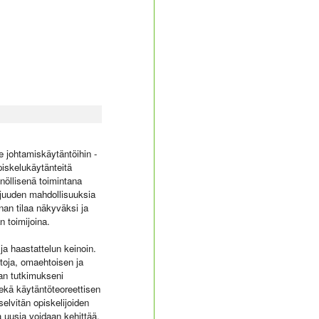
e johtamiskäytäntöihin -
piskelukäytänteitä
nöllisenä toimintana
ijuuden mahdollisuuksia
nan tilaa näkyväksi ja
n toimijoina.
ja haastattelun keinoin.
toja, omaehtoisen ja
an tutkimukseni
ekä käytäntöteoreettisen
elvitän opiskelijoiden
a uusia voidaan kehittää.