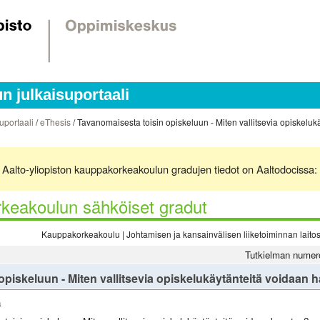
 julkaisuportaali
uportaali
/
eThesis
/ Tavanomaisesta toisin opiskeluun - Miten vallitsevia opiskeluk
ä. Aalto-yliopiston kauppakorkeakoulun gradujen tiedot on Aaltodocissa:
keakoulun sähköiset gradut
Kauppakorkeakoulu | Johtamisen ja kansainvälisen liiketoiminnan laitos 
Tutkielman numer
piskeluun - Miten vallitsevia opiskelukäytänteitä voidaan 
a