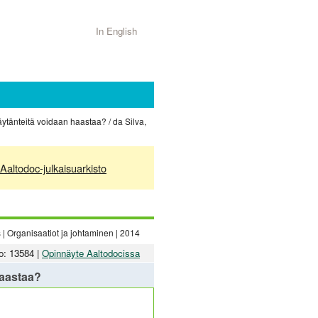
In English
äytänteitä voidaan haastaa? / da Silva,
Aaltodoc-julkaisuarkisto
| Organisaatiot ja johtaminen | 2014
o: 13584 |
Opinnäyte Aaltodocissa
haastaa?