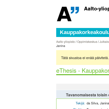
Kauppakorkeakoulun
Aalto-yliopisto
/
Oppimiskeskus
/
Julkais
Janina
Tätä sivustoa ei enää päivitet
eThesis - Kauppakor
Tavanomaisesta toisin o
Tekijä:
da Silva, Janin