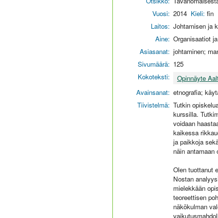
Otsikko:
Tavanomaisesta 
Vuosi:
2014
Kieli:
fin
Laitos:
Johtamisen ja k
Aine:
Organisaatiot j
Asiasanat:
johtaminen; man
Sivumäärä:
125
Kokoteksti:
Opinnäyte Aal
Avainsanat:
etnografia; käyt
Tiivistelmä:
Tutkin opiskelu
kurssilla. Tutki
voidaan haastaa
kaikessa rikkau
ja paikkoja sekä
näin antamaan op
Olen tuottanut e
Nostan analyysi
mielekkään opis
teoreettisen po
näkökulman valos
vaikutusmahdoll