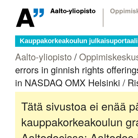
Kauppakorkeakoulun julkaisuportaali
Aalto-yliopisto
/
Oppimiskesku
errors in ginnish rights offerin
in NASDAQ OMX Helsinki / Ris
Tätä sivustoa ei enää pä
kauppakorkeakoulun gra
Aaltodocissa:
Aaltodoc-