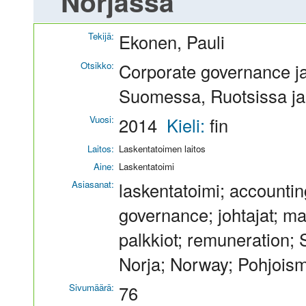
Norjassa
Tekijä:
Ekonen, Pauli
Otsikko:
Corporate governance ja
Suomessa, Ruotsissa ja
Vuosi:
2014
Kieli:
fin
Laitos:
Laskentatoimen laitos
Aine:
Laskentatoimi
Asiasanat:
laskentatoimi; accounti
governance; johtajat; m
palkkiot; remuneration;
Norja; Norway; Pohjoism
Sivumäärä:
76