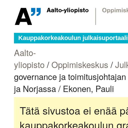
Kauppakorkeakoulun julkaisuportaali
Aalto-
yliopisto
/
Oppimiskeskus
/
Jul
governance ja toimitusjohtaja
ja Norjassa / Ekonen, Pauli
Tätä sivustoa ei enää pä
kauppakorkeakoulun gra