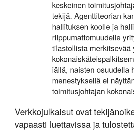
keskeinen toimitusjohtaj
tekijä. Agenttiteorian kan
hallituksen koolle ja hal
riippumattomuudelle yrit
tilastollista merkitsevää
kokonaiskäteispalkitsem
iällä, naisten osuudella 
menestyksellä ei näyttäny
toimitusjohtajan kokona
Verkkojulkaisut ovat tekijänoik
vapaasti luettavissa ja tulostet