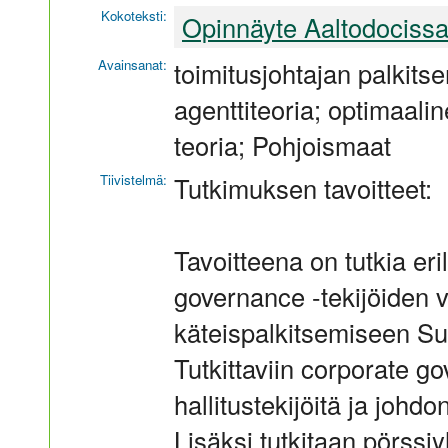
Kokoteksti:
Opinnäyte Aaltodociss
Avainsanat:
toimitusjohtajan palkit
agenttiteoria; optimaalin
teoria; Pohjoismaat
Tiivistelmä:
Tutkimuksen tavoitteet:
Tavoitteena on tutkia eri
governance -tekijöiden v
käteispalkitsemiseen Su
Tutkittaviin corporate go
hallitustekijöitä ja joh
Lisäksi tutkitaan pörssi