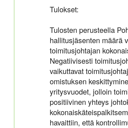
Tulokset:
Tulosten perusteella Poh
hallitusjäsenten määrä va
toimitusjohtajan kokona
Negatiivisesti toimitusj
vaikuttavat toimitusjohta
omistuksen keskittyminen
yritysvuodet, jolloin toim
positiivinen yhteys joht
kokonaiskäteispalkitsem
havaittiin, että kontroll