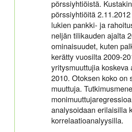
pörssiyhtiöistä. Kustaki
pörssiyhtiöitä 2.11.201
lukien pankki- ja rahoitu
neljän tilikauden ajalta
ominaisuudet, kuten palk
kerätty vuosilta 2009-201
yritysmuuttujia koskeva 
2010. Otoksen koko on 
muuttuja. Tutkimusmenet
monimuuttujaregressioan
analysoidaan erilaisilla k
korrelaatioanalyysilla.