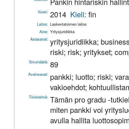
Pankin hintariskin halli
Vuosi:
2014
Kieli:
fin
Laitos:
Laskentatoimen laitos
Aine:
Yritysjuridiikka
Asiasanat:
yritysjuridiikka; business
riski; risk; yritykset; c
Sivumäärä:
89
Avainsanat:
pankki; luotto; riski; va
vakioehdot; kohtuullista
Tiivistelmä:
Tämän pro gradu -tutkiel
miten pankki voi yritysl
avulla hallita luottosopi