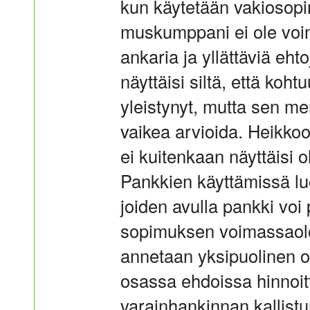
kun käytetään vakiosopi
muskumppani ei ole voinu
ankaria ja yllättäviä eh
näyttäisi siltä, että koh
yleistynyt, mutta sen m
vaikea arvioida. Heikko
ei kuitenkaan näyttäisi ol
Pankkien käyttämissä lu
joiden avulla pankki voi
sopimuksen voimassaolo
annetaan yksipuolinen o
osassa ehdoissa hinnoit
varainhankinnan kallist