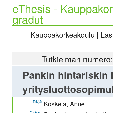
eThesis - Kauppakor
gradut
Kauppakorkeakoulu | Laske
Tutkielman numero:
Pankin hintariskin 
yritysluottosopimu
Tekijä:
Koskela, Anne
Otsikko: