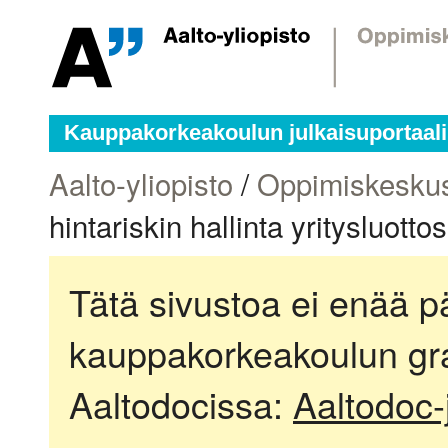
Kauppakorkeakoulun julkaisuportaali
Aalto-yliopisto
/
Oppimiskesku
hintariskin hallinta yritysluot
Tätä sivustoa ei enää pä
kauppakorkeakoulun gra
Aaltodocissa:
Aaltodoc-