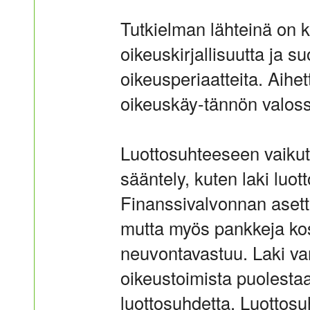
Tutkielman lähteinä on 
oikeuskirjallisuutta ja s
oikeusperiaatteita. Aihe
oikeuskäy-tännön valos
Luottosuhteeseen vaikut
sääntely, kuten laki luot
Finanssivalvonnan asetta
mutta myös pankkeja kos
neuvontavastuu. Laki var
oikeustoimista puolesta
luottosuhdetta. Luottosu