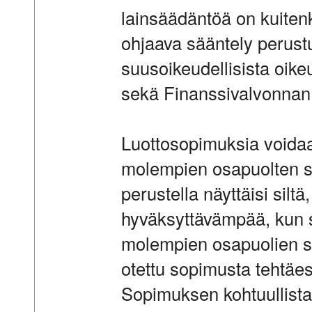
lainsäädäntöä on kuitenk
ohjaava sääntely perustuu 
suusoikeudellisista oike
sekä Finanssivalvonnan 
Luottosopimuksia voidaa
molempien osapuolten s
perustella näyttäisi sil
hyväksyttävämpää, kun
molempien osapuolien s
otettu sopimusta tehtäe
Sopimuksen kohtuullista