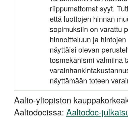
riippumattomat syyt. Tutk
että luottojen hinnan muu
sopimuksiin on varattu p
hinnoitteluun ja hintoje
näyttäisi olevan perust
tosmekanismi valmiina t
varainhankintakustannus
näyttämään toteen varai
Aalto-yliopiston kauppakorkeak
Aaltodocissa:
Aaltodoc-julkais