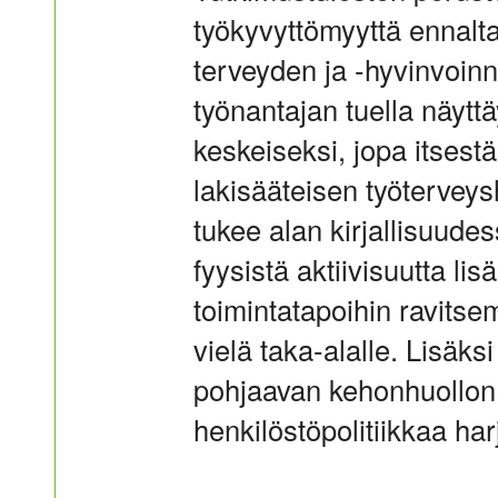
työkyvyttömyyttä ennalt
terveyden ja -hyvinvoinni
työnantajan tuella näyt
keskeiseksi, jopa itsest
lakisääteisen työterveys
tukee alan kirjallisuude
fyysistä aktiivisuutta lis
toimintatapoihin ravitse
vielä taka-alalle. Lisäksi
pohjaavan kehonhuollon 
henkilöstöpolitiikkaa har