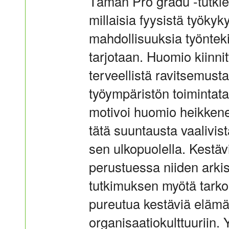
Tämän Pro gradu -tutkiel
millaisia fyysistä työkyk
mahdollisuuksia työntekij
tarjotaan. Huomio kiinnitt
terveellistä ravitsemust
työympäristön toimintatap
motivoi huomio heikkene
tätä suuntausta vaalivis
sen ulkopuolella. Kestä
perustuessa niiden arki
tutkimuksen myötä tarko
pureutua kestäviä elämä
organisaatiokulttuuriin. 