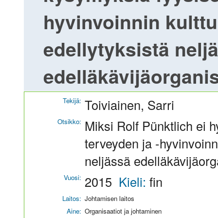
hyvinvoinnin kulttu
edellytyksistä nelj
edelläkävijäorgani
Tekijä:
Toiviainen, Sarri
Otsikko:
Miksi Rolf Pünktlich ei 
terveyden ja -hyvinvoinni
neljässä edelläkävijäor
Vuosi:
2015
Kieli:
fin
Laitos:
Johtamisen laitos
Aine:
Organisaatiot ja johtaminen