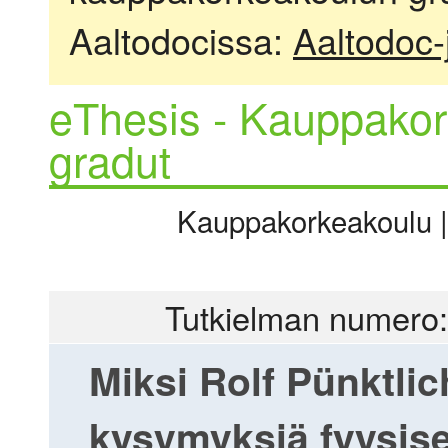
Aaltodocissa:
Aaltodoc-
eThesis - Kauppakor
gradut
Kauppakorkeakoulu | 
Tutkielman numero:
Miksi Rolf Pünktlic
kysymyksiä fyysise