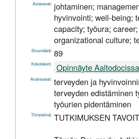
Asiasanat:
johtaminen; management;
hyvinvointi; well-being; 
capacity; työura; career;
organizational culture; 
Sivumäärä:
89
Kokoteksti:
Opinnäyte Aaltodociss
Avainsanat:
terveyden ja hyvinvoinni
terveyden edistäminen ty
työurien pidentäminen
Tiivistelmä:
TUTKIMUKSEN TAVOIT