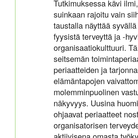
Tutkimuksessa kävi ilmi, 
suinkaan rajoitu vain s
taustalla näyttää syväll
fyysistä terveyttä ja -hyv
organisaatiokulttuuri. Tä
seitsemän toimintaperiaa
periaatteiden ja tarjonna
elämäntapojen vaivattom
molemminpuolinen vast
näkyvyys. Uusina huomio
ohjaavat periaatteet nos
organisatorisen terveyd
aktiivisena omasta työky