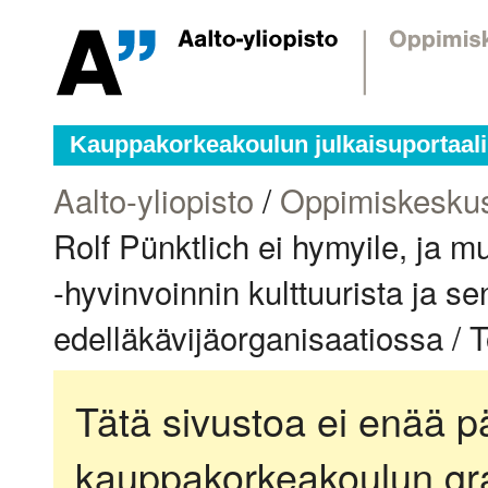
Kauppakorkeakoulun julkaisuportaali
Aalto-yliopisto
/
Oppimiskesku
Rolf Pünktlich ei hymyile, ja m
-hyvinvoinnin kulttuurista ja se
edelläkävijäorganisaatiossa / T
Tätä sivustoa ei enää pä
kauppakorkeakoulun gra