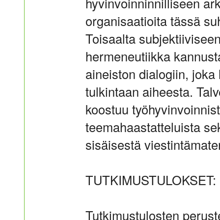
hyvinvoinninnilliseen a
organisaatioita tässä s
Toisaalta subjektiivisee
hermeneutiikka kannustaa
aineiston dialogiin, joka
tulkintaan aiheesta. Tal
koostuu työhyvinvoinnis
teemahaastatteluista sek
sisäisestä viestintämater
TUTKIMUSTULOKSET:
Tutkimustulosten peruste