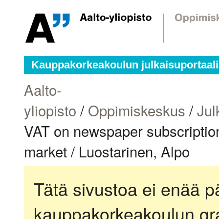
Kauppakorkeakoulun julkaisuportaali
Aalto-
yliopisto
/
Oppimiskeskus
/
Jul
VAT on newspaper subscription
market / Luostarinen, Alpo
Tätä sivustoa ei enää pä
kauppakorkeakoulun gra