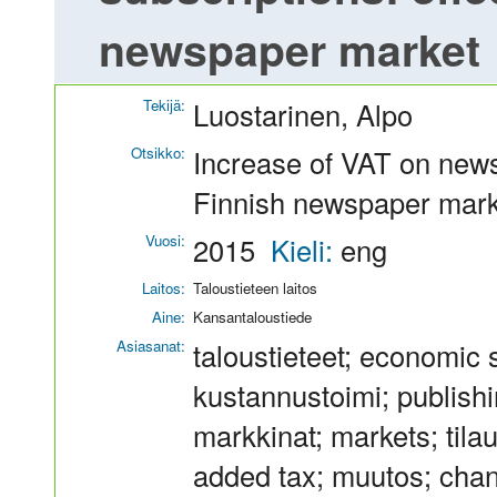
newspaper market
Tekijä:
Luostarinen, Alpo
Otsikko:
Increase of VAT on news
Finnish newspaper mark
Vuosi:
2015
Kieli:
eng
Laitos:
Taloustieteen laitos
Aine:
Kansantaloustiede
Asiasanat:
taloustieteet; economic
kustannustoimi; publish
markkinat; markets; tila
added tax; muutos; chan