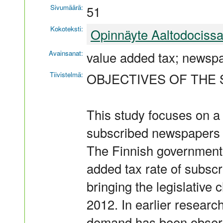
Sivumäärä:
51
Kokoteksti:
Opinnäyte Aaltodociss
Avainsanat:
value added tax; newspape
Tiivistelmä:
OBJECTIVES OF THE 
This study focuses on a
subscribed newspapers 
The Finnish government 
added tax rate of subsc
bringing the legislative 
2012. In earlier researc
demand has been observe